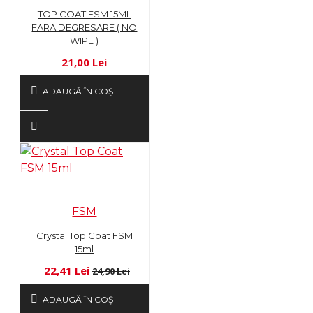
TOP COAT FSM 15ML
FARA DEGRESARE ( NO
WIPE )
21,00 Lei
ADAUGĂ ÎN COŞ
FSM
Crystal Top Coat FSM
15ml
22,41 Lei
24,90 Lei
ADAUGĂ ÎN COŞ