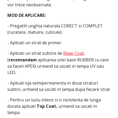
vor trece neobservate.
MOD DE APLICARE:
- Pregatiti unghia naturala CORECT si COMPLET
(curatare, matuire, cuticule).
- Aplicati un strat de primer.
- Aplicati un strat subtire de
.
Base Coat
(
recomandam
aplicarea unei baze RUBBER cu care
sa faceti APEX) urmand sa uscati in lampa UV sau
LED.
- Aplicati oja semipermanenta in doua straturi
subtiri, urmand sa uscati in lampa dupa fiecare strat.
- Pentru un luciu intens si o rezistenta de lunga
durata aplicati
Top Coat,
urmand sa uscati in
lampa.