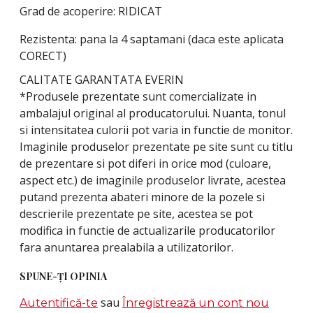
Grad de acoperire: RIDICAT
Rezistenta: pana la 4 saptamani (daca este aplicata
CORECT)
CALITATE GARANTATA EVERIN
*Produsele prezentate sunt comercializate in
ambalajul original al producatorului. Nuanta, tonul
si intensitatea culorii pot varia in functie de monitor.
Imaginile produselor prezentate pe site sunt cu titlu
de prezentare si pot diferi in orice mod (culoare,
aspect etc.) de imaginile produselor livrate, acestea
putand prezenta abateri minore de la pozele si
descrierile prezentate pe site, acestea se pot
modifica in functie de actualizarile producatorilor
fara anuntarea prealabila a utilizatorilor.
SPUNE-ŢI OPINIA
sau
Autentifică-te
Înregistrează un cont nou