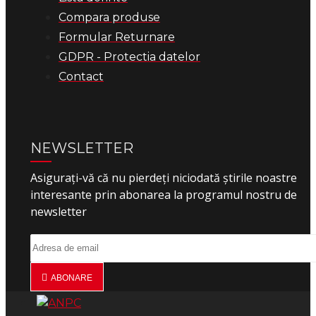
Compara produse
Formular Returnare
GDPR - Protectia datelor
Contact
NEWSLETTER
Asigurați-vă că nu pierdeți niciodată știrile noastre
interesante prin abonarea la programul nostru de
newsletter
ABONARE