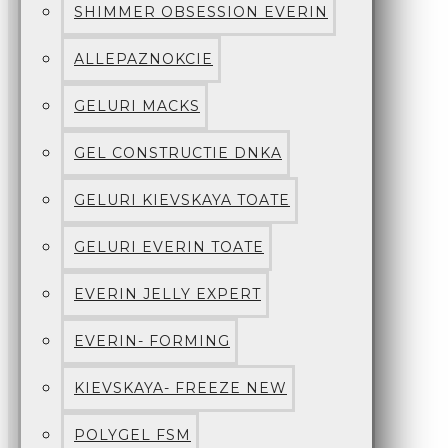
SHIMMER OBSESSION EVERIN
ALLEPAZNOKCIE
GELURI MACKS
GEL CONSTRUCTIE DNKA
GELURI KIEVSKAYA TOATE
GELURI EVERIN TOATE
EVERIN JELLY EXPERT
EVERIN- FORMING
KIEVSKAYA- FREEZE NEW
POLYGEL FSM