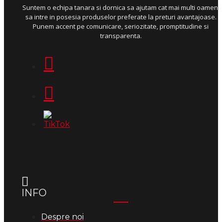
Suntem o echipa tanara si dornica sa ajutam cat mai multi oameni
sa intre in posesia produselor preferate la preturi avantajoase.
Punem accent pe comunicare, seriozitate, promptitudine si
transparenta.
INFO
Despre noi