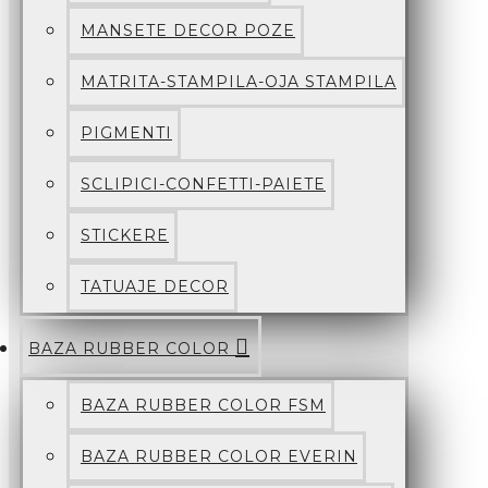
MANSETE DECOR POZE
MATRITA-STAMPILA-OJA STAMPILA
PIGMENTI
SCLIPICI-CONFETTI-PAIETE
STICKERE
TATUAJE DECOR
BAZA RUBBER COLOR
BAZA RUBBER COLOR FSM
BAZA RUBBER COLOR EVERIN