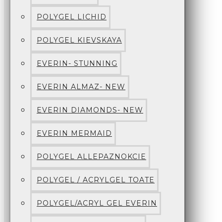
POLYGEL LICHID
POLYGEL KIEVSKAYA
EVERIN- STUNNING
EVERIN ALMAZ- NEW
EVERIN DIAMONDS- NEW
EVERIN MERMAID
POLYGEL ALLEPAZNOKCIE
POLYGEL / ACRYLGEL TOATE
POLYGEL/ACRYL GEL EVERIN