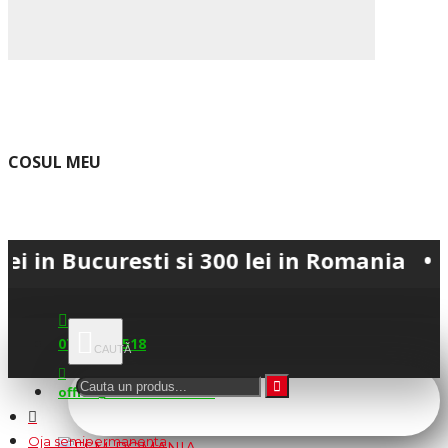
COSUL MEU
 Bucuresti si 300 lei in Romania • 💳 Pl
0745.677.518
office@fsm-romania.ro
Oja semipermanenta