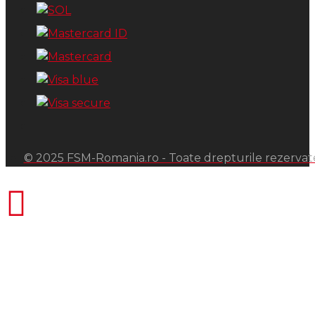
© 2025 FSM-Romania.ro - Toate drepturile rezervat