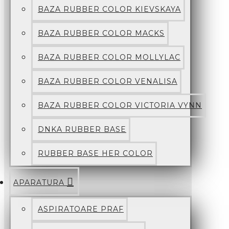
BAZA RUBBER COLOR KIEVSKAYA
BAZA RUBBER COLOR MACKS
BAZA RUBBER COLOR MOLLYLAC
BAZA RUBBER COLOR VENALISA
BAZA RUBBER COLOR VICTORIA VYNN
DNKA RUBBER BASE
RUBBER BASE HER COLOR
APARATURA
ASPIRATOARE PRAF