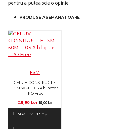
pentru a putea scie o opinie
PRODUSE ASEMANATOARE
FSM
GEL UV CONSTRUCTIE
FSM 50ML - 03 Alb laptos
TPO Free
29,90 Lei
45,00 Lei
ADAUGĂ ÎN COŞ