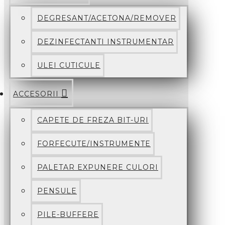
DEGRESANT/ACETONA/REMOVER
DEZINFECTANTI INSTRUMENTAR
ULEI CUTICULE
ACCESORII
CAPETE DE FREZA BIT-URI
FORFECUTE/INSTRUMENTE
PALETAR EXPUNERE CULORI
PENSULE
PILE-BUFFERE