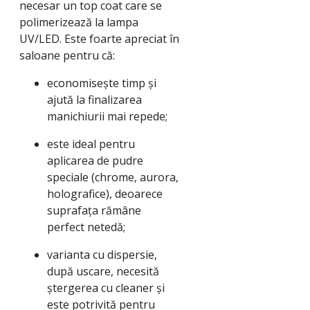
necesar un top coat care se
polimerizează la lampa
UV/LED. Este foarte apreciat în
saloane pentru că:
economisește timp și
ajută la finalizarea
manichiurii mai repede;
este ideal pentru
aplicarea de pudre
speciale (chrome, aurora,
holografice), deoarece
suprafața rămâne
perfect netedă;
varianta cu dispersie,
după uscare, necesită
ștergerea cu cleaner și
este potrivită pentru