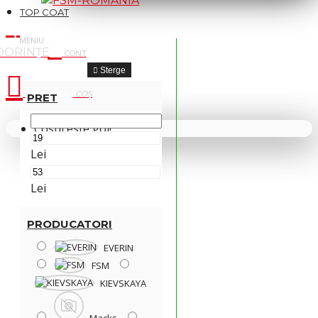
TOP COAT
FILTRE
Sterge
Cosul tau
PRET
Coșul este gol!
Lei
Lei
PRODUCATORI
EVERIN
FSM
KIEVSKAYA
Macks