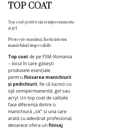
TOP COAT
Milky Top Coat Everin
15ml
PEF-SS
PEF-
WP
PEF-WS
Top coat pentru oja semipermanenta
PRIMER-BASE-TOP
și gel
RTC-M10
Rubber Top
Clear Nail Expert Macks
Protecție maximă, luciu intens,
manichiuri impecabile
10ml
Rubber Top Milky
Nail Expert Macks 10ml
Top coat
de pe FSM-Romania
SSJ-1
ST-EV
TC-
– locul în care găsești
GL
TCC-FSM
produsele esențiale
TCCSK
TCSF-FSM
pentru
finisarea manichiurii
TOP COAT
TOP
și pedichiurii
, fie că lucrezi cu
COAT(FINISH)
TOP
ojă semipermanentă, gel sau
COAT FSM
Top Coat
acryl. Un top coat de calitate
Bling Bling Molly Lac- Bitter
face diferența dintre o
02
Top Coat Bling Bling
manichiură „ok” și una care
Molly Lac- Chicky 01
arată cu adevărat profesional,
Top Coat Bling Bling Molly
deoarece ofera un
finisaj