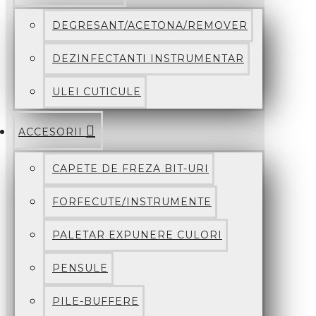
DEGRESANT/ACETONA/REMOVER
DEZINFECTANTI INSTRUMENTAR
ULEI CUTICULE
ACCESORII
CAPETE DE FREZA BIT-URI
FORFECUTE/INSTRUMENTE
PALETAR EXPUNERE CULORI
PENSULE
PILE-BUFFERE