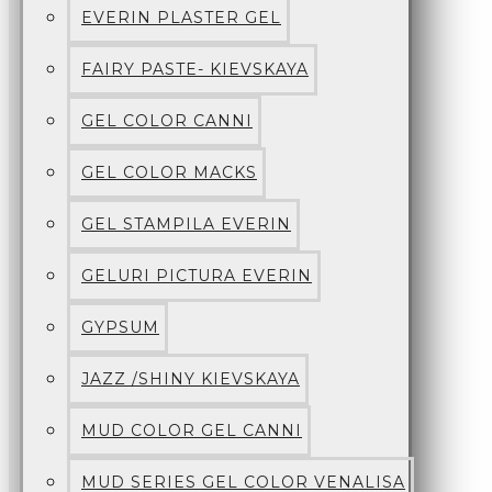
EVERIN PLASTER GEL
FAIRY PASTE- KIEVSKAYA
GEL COLOR CANNI
GEL COLOR MACKS
GEL STAMPILA EVERIN
GELURI PICTURA EVERIN
GYPSUM
JAZZ /SHINY KIEVSKAYA
MUD COLOR GEL CANNI
MUD SERIES GEL COLOR VENALISA