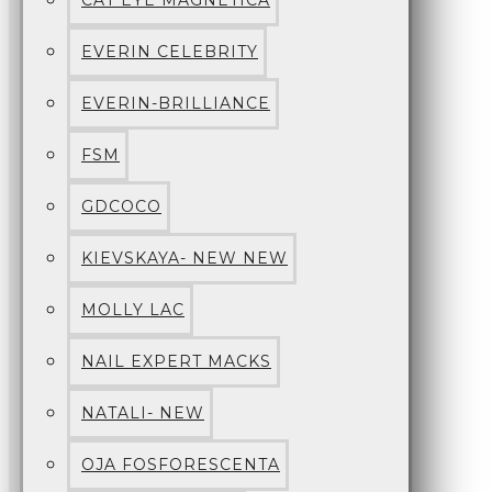
CAT EYE MAGNETICA
EVERIN CELEBRITY
EVERIN-BRILLIANCE
FSM
GDCOCO
KIEVSKAYA- NEW NEW
MOLLY LAC
NAIL EXPERT MACKS
NATALI- NEW
OJA FOSFORESCENTA