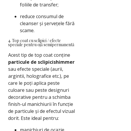
foliile de transfer;
reduce consumul de
cleanser și șervețele fără
scame.
4. Top coat cu sclipici / efecte
speciale pentru ojă semipermanentă
Acest tip de top coat conține
particule de sclipicishimmer
sau efecte speciale (aurii,
argintii, holografice etc.), pe
care le poți aplica peste
culoare sau peste designuri
decorative pentru a schimba
finish-ul manichiurii în funcție
de particule și de efectul vizual
dorit. Este ideal pentru:
manichiuri de ocazie