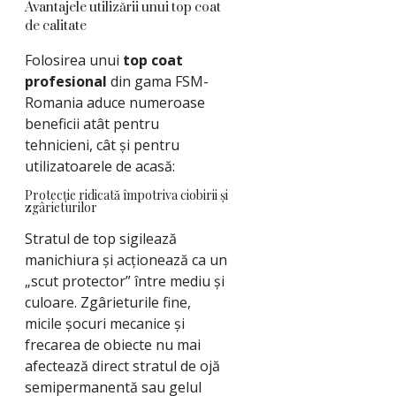
Avantajele utilizării unui top coat
de calitate
Folosirea unui
top coat
profesional
din gama FSM-
Romania aduce numeroase
beneficii atât pentru
tehnicieni, cât și pentru
utilizatoarele de acasă:
Protecție ridicată împotriva ciobirii și
zgârieturilor
Stratul de top sigilează
manichiura și acționează ca un
„scut protector” între mediu și
culoare. Zgârieturile fine,
micile șocuri mecanice și
frecarea de obiecte nu mai
afectează direct stratul de ojă
semipermanentă sau gelul