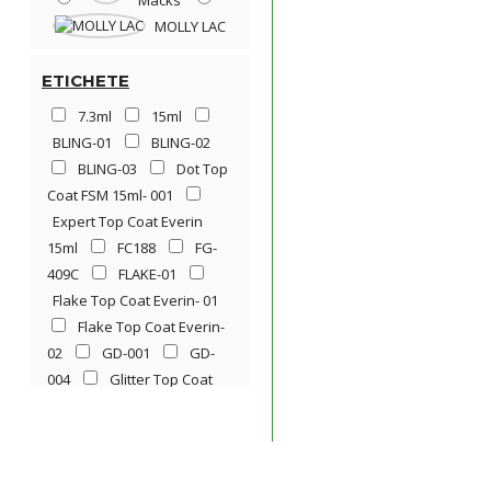
MOLLY LAC
ETICHETE
7.3ml
15ml
BLING-01
BLING-02
BLING-03
Dot Top
Coat FSM 15ml- 001
Expert Top Coat Everin
15ml
FC188
FG-
409C
FLAKE-01
Flake Top Coat Everin- 01
Flake Top Coat Everin-
02
GD-001
GD-
004
Glitter Top Coat
FSM 01
Glitter Top
Coat FSM 03
IT-EV
Iron Top Coat Everin 15 ml
LKDS-887
MM-SB