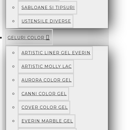
SABLOANE SI TIPSURI
USTENSILE DIVERSE
GELURI COLOR
ARTISTIC LINER GEL EVERIN
ARTISTIC MOLLY LAC
AURORA COLOR GEL
CANNI COLOR GEL
COVER COLOR GEL
EVERIN MARBLE GEL