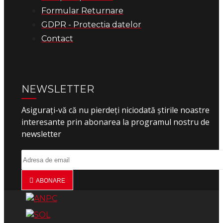
Formular Returnare
GDPR - Protectia datelor
Contact
NEWSLETTER
Asigurați-vă că nu pierdeți niciodată știrile noastre
interesante prin abonarea la programul nostru de
newsletter
ABONARE