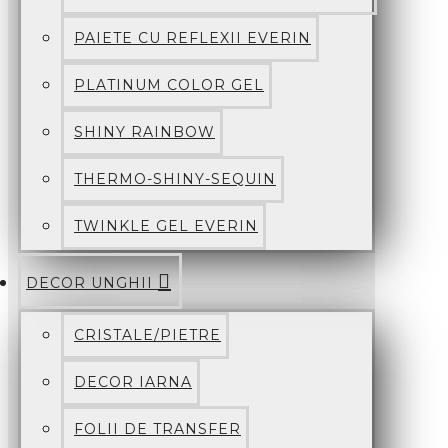
PAIETE CU REFLEXII EVERIN
PLATINUM COLOR GEL
SHINY RAINBOW
THERMO-SHINY-SEQUIN
TWINKLE GEL EVERIN
DECOR UNGHII
CRISTALE/PIETRE
DECOR IARNA
FOLII DE TRANSFER