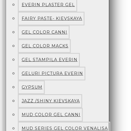
EVERIN PLASTER GEL
FAIRY PASTE- KIEVSKAYA
GEL COLOR CANNI
GEL COLOR MACKS
GEL STAMPILA EVERIN
GELURI PICTURA EVERIN
GYPSUM
JAZZ /SHINY KIEVSKAYA
MUD COLOR GEL CANNI
MUD SERIES GEL COLOR VENALISA