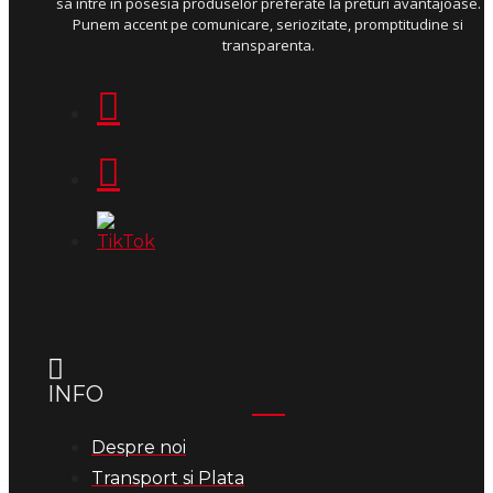
sa intre in posesia produselor preferate la preturi avantajoase.
Punem accent pe comunicare, seriozitate, promptitudine si
transparenta.
INFO
Despre noi
Transport si Plata