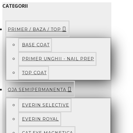
CATEGORII
PRIMER / BAZA / TOP
BASE COAT
PRIMER UNGHII - NAIL PREP
TOP COAT
OJA SEMIPERMANENTA
EVERIN SELECTIVE
EVERIN ROYAL