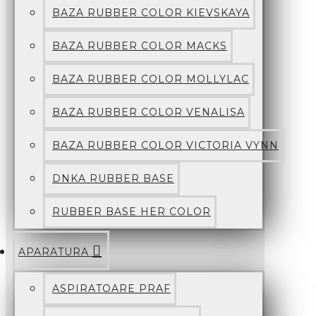
BAZA RUBBER COLOR KIEVSKAYA
BAZA RUBBER COLOR MACKS
BAZA RUBBER COLOR MOLLYLAC
BAZA RUBBER COLOR VENALISA
BAZA RUBBER COLOR VICTORIA VYNN
DNKA RUBBER BASE
RUBBER BASE HER COLOR
APARATURA
ASPIRATOARE PRAF