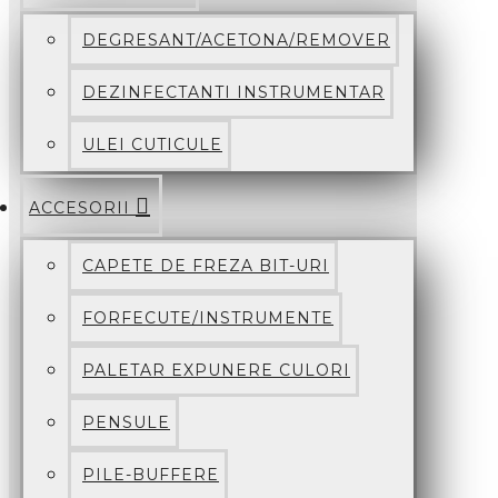
DEGRESANT/ACETONA/REMOVER
DEZINFECTANTI INSTRUMENTAR
ULEI CUTICULE
ACCESORII
CAPETE DE FREZA BIT-URI
FORFECUTE/INSTRUMENTE
PALETAR EXPUNERE CULORI
PENSULE
PILE-BUFFERE