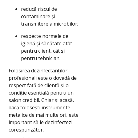
reducă riscul de
contaminare și
transmitere a microbilor;
respecte normele de
igienă și sănătate atât
pentru client, cât și
pentru tehnician.
Folosirea dezinfectanților
profesionali este o dovadă de
respect față de clientă și o
condiție esențială pentru un
salon credibil. Chiar și acasă,
dacă folosești instrumente
metalice de mai multe ori, este
important să le dezinfectezi
corespunzător.