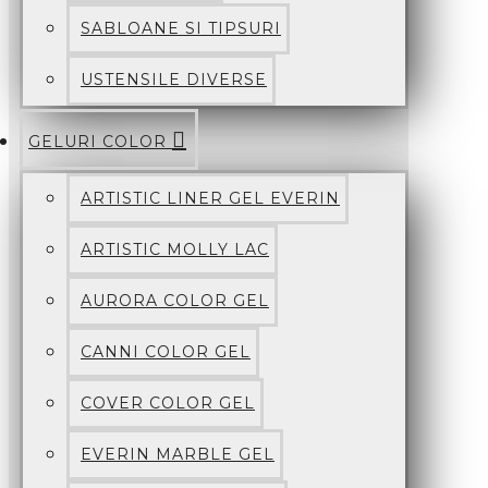
SABLOANE SI TIPSURI
USTENSILE DIVERSE
GELURI COLOR
ARTISTIC LINER GEL EVERIN
ARTISTIC MOLLY LAC
AURORA COLOR GEL
CANNI COLOR GEL
COVER COLOR GEL
EVERIN MARBLE GEL