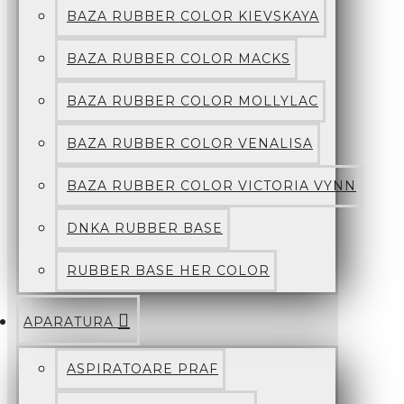
BAZA RUBBER COLOR KIEVSKAYA
BAZA RUBBER COLOR MACKS
BAZA RUBBER COLOR MOLLYLAC
BAZA RUBBER COLOR VENALISA
BAZA RUBBER COLOR VICTORIA VYNN
DNKA RUBBER BASE
RUBBER BASE HER COLOR
APARATURA
ASPIRATOARE PRAF