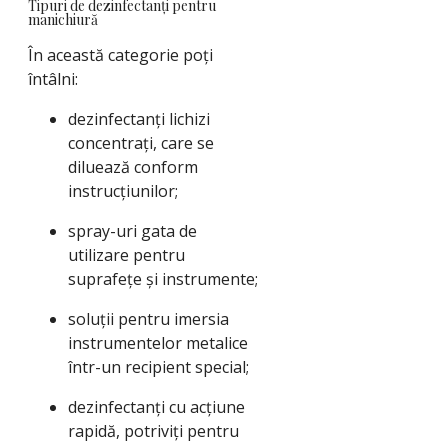
Tipuri de dezinfectanți pentru
manichiură
În această categorie poți
întâlni:
dezinfectanți lichizi
concentrați, care se
diluează conform
instrucțiunilor;
spray-uri gata de
utilizare pentru
suprafețe și instrumente;
soluții pentru imersia
instrumentelor metalice
într-un recipient special;
dezinfectanți cu acțiune
rapidă, potriviți pentru