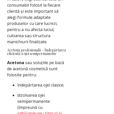
consumabil folosit la fiecare
clientă și este important să
alegi formule adaptate
produselor cu care lucrezi,
pentru a nu afecta luciul,
culoarea sau structura
manichiurii finalizate.
Acetonă profesională – Îndepărtarea
eficientă a ojei semipermanente
Acetona
sau soluțiile pe bază
de acetonă cosmetică sunt
folosite pentru:
îndepărtarea ojei clasice;
dizolvarea ojei
semipermanente
(împreună cu
șabloane sau tipsuri și