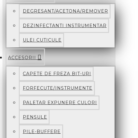
DEGRESANT/ACETONA/REMOVER
DEZINFECTANTI INSTRUMENTAR
ULEI CUTICULE
ACCESORII
CAPETE DE FREZA BIT-URI
FORFECUTE/INSTRUMENTE
PALETAR EXPUNERE CULORI
PENSULE
PILE-BUFFERE