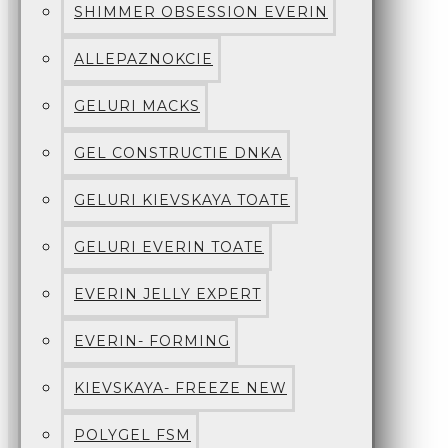
SHIMMER OBSESSION EVERIN
ALLEPAZNOKCIE
GELURI MACKS
GEL CONSTRUCTIE DNKA
GELURI KIEVSKAYA TOATE
GELURI EVERIN TOATE
EVERIN JELLY EXPERT
EVERIN- FORMING
KIEVSKAYA- FREEZE NEW
POLYGEL FSM