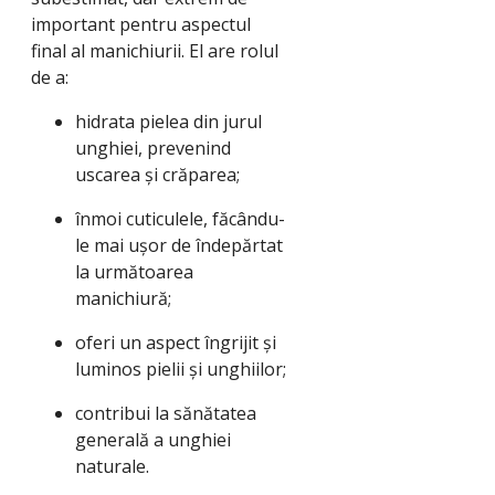
important pentru aspectul
final al manichiurii. El are rolul
de a:
hidrata pielea din jurul
unghiei, prevenind
uscarea și crăparea;
înmoi cuticulele, făcându-
le mai ușor de îndepărtat
la următoarea
manichiură;
oferi un aspect îngrijit și
luminos pielii și unghiilor;
contribui la sănătatea
generală a unghiei
naturale.