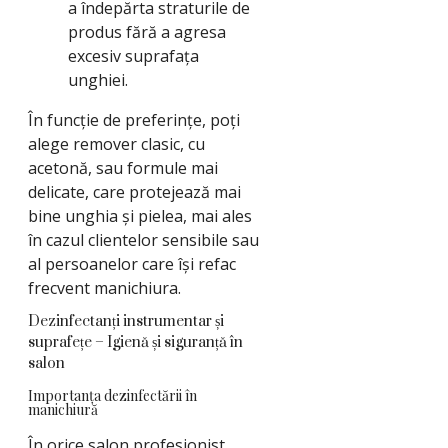
a îndepărta straturile de
produs fără a agresa
excesiv suprafața
unghiei.
În funcție de preferințe, poți
alege remover clasic, cu
acetonă, sau formule mai
delicate, care protejează mai
bine unghia și pielea, mai ales
în cazul clientelor sensibile sau
al persoanelor care își refac
frecvent manichiura.
Dezinfectanți instrumentar și
suprafețe – Igienă și siguranță în
salon
Importanța dezinfectării în
manichiură
În orice salon profesionist,