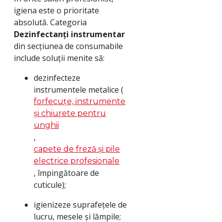
igiena este o prioritate
absolută. Categoria
Dezinfectanți instrumentar
din secțiunea de consumabile
include soluții menite să:
dezinfecteze
instrumentele metalice (
forfecuțe, instrumente
și chiurete pentru
unghii
,
capete de freză și pile
electrice profesionale
, împingătoare de
cuticule);
igienizeze suprafețele de
lucru, mesele și lămpile;