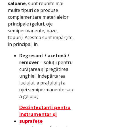
saloane
, sunt reunite mai
multe tipuri de produse
complementare materialelor
principale (geluri, oje
semipermanente, baze,
topuri). Acestea sunt împărțite,
în principal, în:
Degresant / acetonă /
remover
– soluții pentru
curățarea și pregătirea
unghiei, îndepărtarea
luciului, a prafului și a
ojei semipermanente sau
a gelului;
Dezinfectanți pentru
instrumentar și
suprafețe