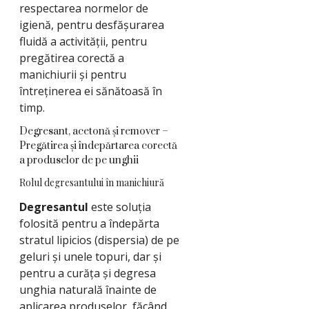
respectarea normelor de
igienă, pentru desfășurarea
fluidă a activității, pentru
pregătirea corectă a
manichiurii și pentru
întreținerea ei sănătoasă în
timp.
Degresant, acetonă și remover –
Pregătirea și îndepărtarea corectă
a produselor de pe unghii
Rolul degresantului în manichiură
Degresantul
este soluția
folosită pentru a îndepărta
stratul lipicios (dispersia) de pe
geluri și unele topuri, dar și
pentru a curăța și degresa
unghia naturală înainte de
aplicarea produselor, făcând