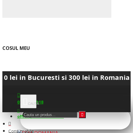
COSUL MEU
 Bucuresti si 300 lei in Romania • 💳 Pl
0745.677.518
office@fsm-romania.ro
Consumabile