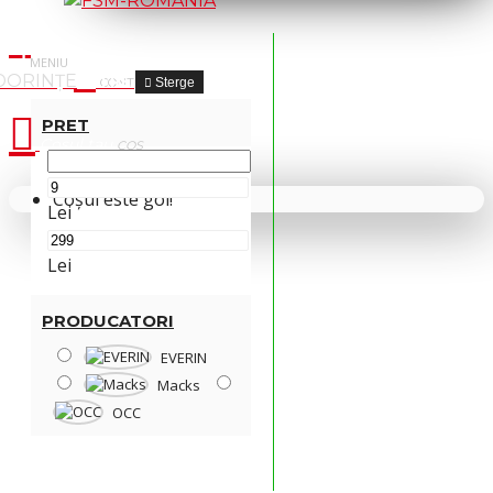
FILTRE
Sterge
PRET
Cosul tau
Coșul este gol!
Lei
Lei
PRODUCATORI
EVERIN
Macks
OCC