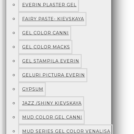
EVERIN PLASTER GEL
FAIRY PASTE- KIEVSKAYA
GEL COLOR CANNI
GEL COLOR MACKS
GEL STAMPILA EVERIN
GELURI PICTURA EVERIN
GYPSUM
JAZZ /SHINY KIEVSKAYA
MUD COLOR GEL CANNI
MUD SERIES GEL COLOR VENALISA