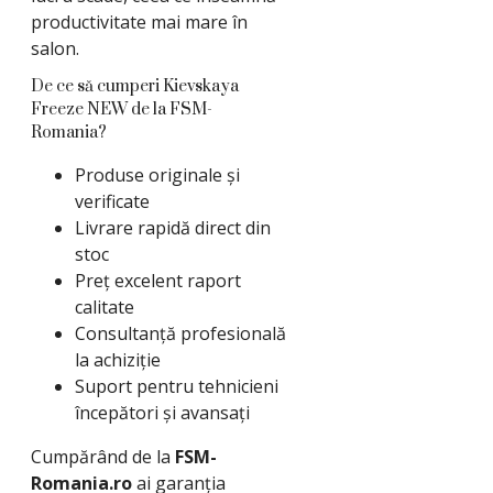
productivitate mai mare în
salon.
De ce să cumperi Kievskaya
Freeze NEW de la FSM-
Romania?
Produse originale și
verificate
Livrare rapidă direct din
stoc
Preț excelent raport
calitate
Consultanță profesională
la achiziție
Suport pentru tehnicieni
începători și avansați
Cumpărând de la
FSM-
Romania.ro
ai garanția