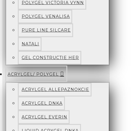
POLYGEL VICTORIA VYNN
POLYGEL VENALISA
PURE LINE SILCARE
NATALI
GEL CONSTRUCTIE HER
ACRYLGEL/ POLYGEL
ACRYLGEL ALLEPAZNOKCIE
ACRYLGEL DNKA
ACRYLGEL EVERIN
LIQUID ACRYGEL DNKA