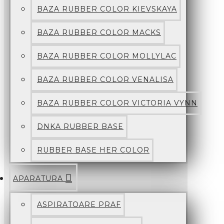
BAZA RUBBER COLOR KIEVSKAYA
BAZA RUBBER COLOR MACKS
BAZA RUBBER COLOR MOLLYLAC
BAZA RUBBER COLOR VENALISA
BAZA RUBBER COLOR VICTORIA VYNN
DNKA RUBBER BASE
RUBBER BASE HER COLOR
APARATURA
ASPIRATOARE PRAF