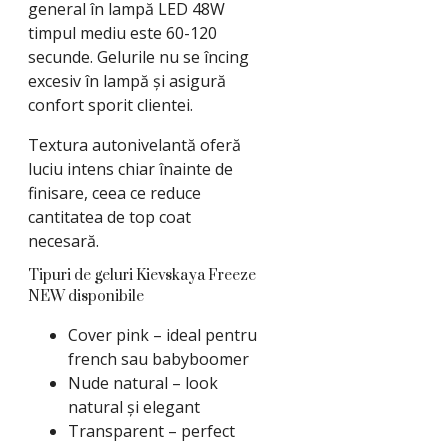
general în lampă LED 48W
timpul mediu este 60-120
secunde. Gelurile nu se încing
excesiv în lampă și asigură
confort sporit clientei.
Textura autonivelantă oferă
luciu intens chiar înainte de
finisare, ceea ce reduce
cantitatea de top coat
necesară.
Tipuri de geluri Kievskaya Freeze
NEW disponibile
Cover pink – ideal pentru
french sau babyboomer
Nude natural – look
natural și elegant
Transparent – perfect