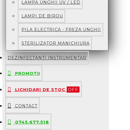
LAMPA UNGHII UV / LED
LAMPI DE BIROU
PILA ELECTRICA - FREZA UNGHII
STERILIZATOR MANICHIURA
DEZINFECTANTI INSTRUMENTAR
PROMOTII
LICHIDARI DE STOC
OFF
CONTACT
0745.677.518