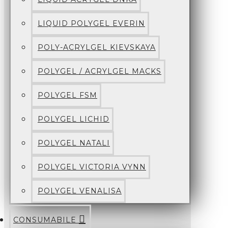
LIQUID POLYGEL EVERIN
POLY-ACRYLGEL KIEVSKAYA
POLYGEL / ACRYLGEL MACKS
POLYGEL FSM
POLYGEL LICHID
POLYGEL NATALI
POLYGEL VICTORIA VYNN
POLYGEL VENALISA
CONSUMABILE