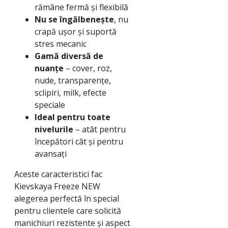
rămâne fermă și flexibilă
Nu se îngălbenește
, nu
crapă ușor și suportă
stres mecanic
Gamă diversă de
nuanțe
– cover, roz,
nude, transparențe,
sclipiri, milk, efecte
speciale
Ideal pentru toate
nivelurile
– atât pentru
începători cât și pentru
avansați
Aceste caracteristici fac
Kievskaya Freeze NEW
alegerea perfectă în special
pentru clientele care solicită
manichiuri rezistente și aspect