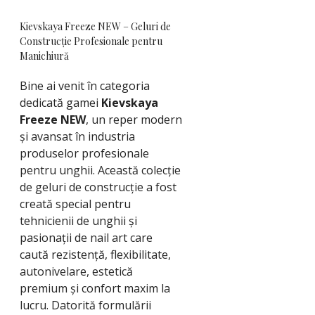
Kievskaya Freeze NEW – Geluri de
Construcție Profesionale pentru
Manichiură
Bine ai venit în categoria
dedicată gamei
Kievskaya
Freeze NEW
, un reper modern
și avansat în industria
produselor profesionale
pentru unghii. Această colecție
de geluri de construcție a fost
creată special pentru
tehnicienii de unghii și
pasionații de nail art care
caută rezistență, flexibilitate,
autonivelare, estetică
premium și confort maxim la
lucru. Datorită formulării