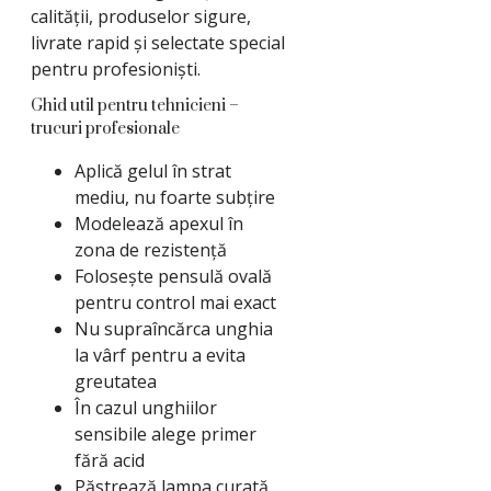
calității, produselor sigure,
livrate rapid și selectate special
pentru profesioniști.
Ghid util pentru tehnicieni –
trucuri profesionale
Aplică gelul în strat
mediu, nu foarte subțire
Modelează apexul în
zona de rezistență
Folosește pensulă ovală
pentru control mai exact
Nu supraîncărca unghia
la vârf pentru a evita
greutatea
În cazul unghiilor
sensibile alege primer
fără acid
Păstrează lampa curată