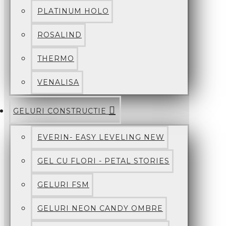
PLATINUM HOLO
ROSALIND
THERMO
VENALISA
GELURI CONSTRUCTIE
EVERIN- EASY LEVELING NEW
GEL CU FLORI - PETAL STORIES
GELURI FSM
GELURI NEON CANDY OMBRE