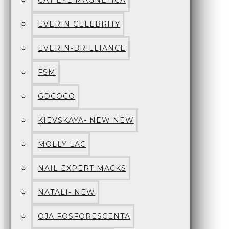
CAT EYE MAGNETICA
EVERIN CELEBRITY
EVERIN-BRILLIANCE
FSM
GDCOCO
KIEVSKAYA- NEW NEW
MOLLY LAC
NAIL EXPERT MACKS
NATALI- NEW
OJA FOSFORESCENTA