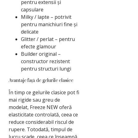
pentru extensii și
capsulare
Milky / lapte – potrivit
pentru manichiuri fine și
delicate
Glitter / perlat – pentru
efecte glamour
Builder original –
constructor rezistent
pentru structuri lungi
Avantaje față de gelurile clasice
În timp ce gelurile clasice pot fi
mai rigide sau greu de
modelat, Freeze NEW oferă
elasticitate controlată, ceea ce
reduce considerabil riscul de
rupere. Totodată, timpul de
lucru scade, ceea ce înseamnă