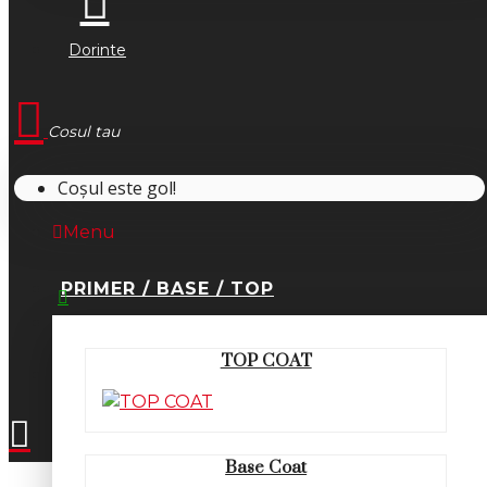
Dorinte
Cosul tau
Coșul este gol!
Menu
PRIMER / BASE / TOP
0745.677.518
TOP COAT
office@fsm-romania.ro
Base Coat