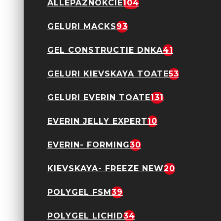
Gel Autonivelant
ALLEPAZNOKCIE
104
Kievskaya Freeze
Blueberry Bushes
GELURI MACKS
93
95,00 Lei
GEL CONSTRUCTIE DNKA
41
GELURI KIEVSKAYA TOATE
53
GELURI EVERIN TOATE
131
Gel Autonivelant
Kievskaya Freeze
Cajun Craze
EVERIN JELLY EXPERT
10
95,00 Lei
EVERIN- FORMING
30
KIEVSKAYA- FREEZE NEW
20
POLYGEL FSM
39
Gel Autonivelant
POLYGEL LICHID
34
Kievskaya Freeze