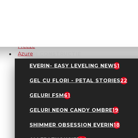
Kievskaya Freeze
Azulina
95,00 Lei
GELURI CONSTRUCTIE
EVERIN- EASY LEVELING NEW
51
Gel Autonivelant
Kievskaya Freeze
Azure Afternoon
GEL CU FLORI - PETAL STORIES
22
95,00 Lei
GELURI FSM
61
GELURI NEON CANDY OMBRE
19
SHIMMER OBSESSION EVERIN
18