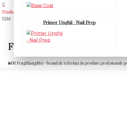
Producător
FSM
Primer Unghii - Nail Prep
FSM
FSM FengShangMei – brand de referință în produse profesionale p
OJA SEMIPERMANENTA
FSM FengShangMei este un brand dedicat excelenței în d
de unghii și saloanelor de înfrumusețare moderne. Sub
destinate manichiurilor durabile și estetice.
Brandul FSM FengShangMei este construit pe o filozofie cla
conceput pentru a susține munca profesionistului, pentru 
Viziunea FSM FengShangMei asupra manichiurii profesionale