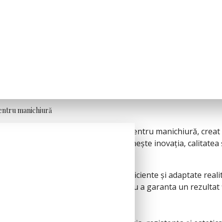
entru manichiură
omeniul produselor profesionale pentru manichiură, creat pe
 denumirea FSM, FengShangMei reunește inovația, calitatea
ră: oferirea unor soluții fiabile, eficiente și adaptate reali
a oferi control în aplicare și pentru a garanta un rezultat f