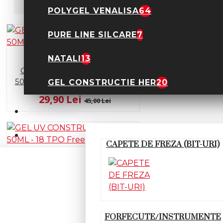
Sortare
Afisare
POLYGEL VENALISA
64
PURE LINE SILCARE
7
NATALI
13
GEL UV CONSTRUCTIE FSM
50ML - 03 Alb laptos TPO Free
GEL CONSTRUCTIE HER
20
29,90 Lei
45,00 Lei
ACCESORII
GEL COLOR
CAPETE DE FREZA (BIT-URI)
GEL UV CONSTRUCTIE FSM
50ML - 18 TPO Free
29,90 Lei
45,00 Lei
FORFECUTE/INSTRUMENTE