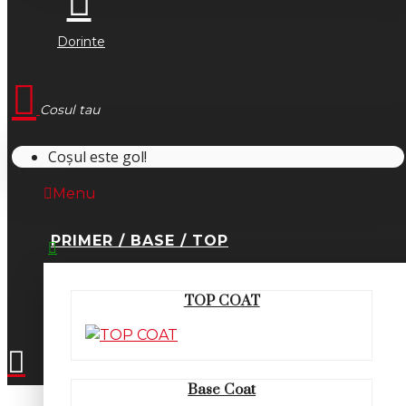
Dorinte
Cosul tau
Coșul este gol!
Menu
PRIMER / BASE / TOP
0745.677.518
TOP COAT
office@fsm-romania.ro
Base Coat