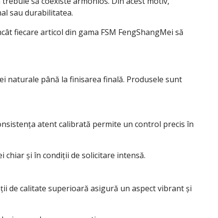
 trebuie să coexiste armonios. Din acest motiv,
al sau durabilitatea.
 încât fiecare articol din gama FSM FengShangMei să
 naturale până la finisarea finală. Produsele sunt
onsistența atent calibrată permite un control precis în
hiar și în condiții de solicitare intensă.
 de calitate superioară asigură un aspect vibrant și