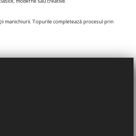
clasice, moderne sau creative.
ii manichiurii. Topurile completează procesul prin
sele sunt concepute pentru a reduce erorile, pentru a
iul manichiurii. Produsele sunt utilizate în saloane