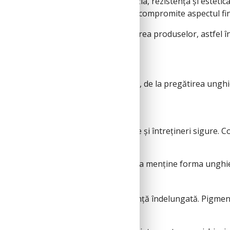
xpresie profesională, unde precizia, rezistența și estetica
ondiții de utilizare intensivă, fără a compromite aspectul fin
n selecția materiilor prime și în testarea produselor, astfel
zării unei manichiuri profesionale, de la pregătirea unghiei
 ridicată.
rucții rezistente, extensii stabile și întrețineri sigure. C
perfecțiunilor.
abilitatea în timp și capacitatea de a menține forma unghiei c
se, acoperire uniformă și rezistență îndelungată. Pigmenții
urtării.