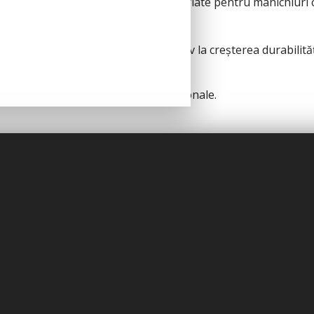
dustria de beauty, oferind opțiuni variate pentru manichiuri 
 naturală, contribuind semnificativ la creșterea durabilităț
.
ichiuri uniforme, curate și profesionale.
și doresc stabilitate, control și rezultate constante. Produ
ntului final.
ntensivă
nd un partener de încredere pentru profesioniștii din domen