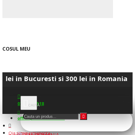
COSUL MEU
Bucuresti si 300 lei in Romania • 💳 Pla
0745.677.518
office@fsm-romania.ro
Oja semipermanenta