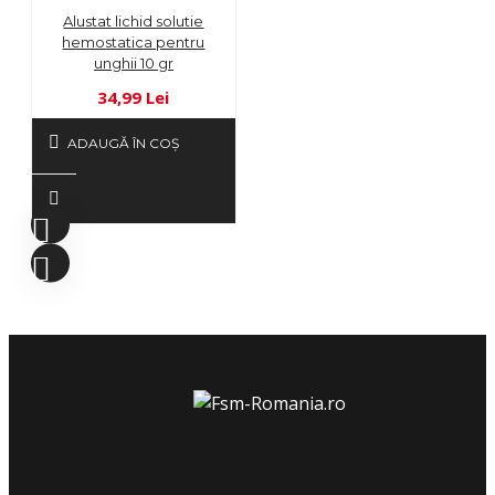
Alustat lichid solutie
hemostatica pentru
unghii 10 gr
34,99 Lei
ADAUGĂ ÎN COŞ