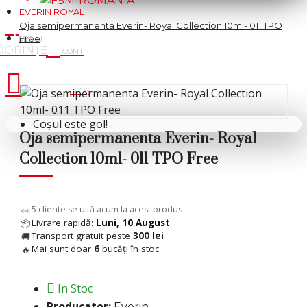
EVERIN ROYAL
Oja semipermanenta Everin- Royal Collection 10ml- 011 TPO
Free
Cosul tau
Coșul este gol!
Oja semipermanenta Everin- Royal
Collection 10ml- 011 TPO Free
11
cliente se uită acum la acest produs
👀
Livrare rapidă:
Luni, 10 August
📦
Transport gratuit peste
300 lei
🚚
Mai sunt doar
6
bucăți în stoc
🔥
In Stoc
Producator:
Everin