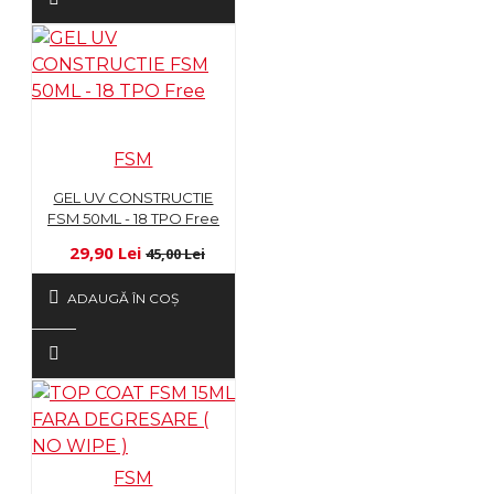
FSM
GEL UV CONSTRUCTIE
FSM 50ML - 18 TPO Free
29,90 Lei
45,00 Lei
ADAUGĂ ÎN COŞ
FSM