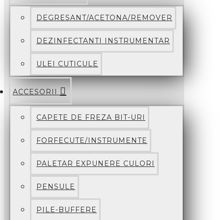
DEGRESANT/ACETONA/REMOVER
DEZINFECTANTI INSTRUMENTAR
ULEI CUTICULE
ACCESORII
CAPETE DE FREZA BIT-URI
FORFECUTE/INSTRUMENTE
PALETAR EXPUNERE CULORI
PENSULE
PILE-BUFFERE