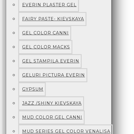
EVERIN PLASTER GEL
FAIRY PASTE- KIEVSKAYA
GEL COLOR CANNI
GEL COLOR MACKS
GEL STAMPILA EVERIN
GELURI PICTURA EVERIN
GYPSUM
JAZZ /SHINY KIEVSKAYA
MUD COLOR GEL CANNI
MUD SERIES GEL COLOR VENALISA