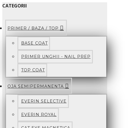
CATEGORII
PRIMER / BAZA / TOP
BASE COAT
PRIMER UNGHII - NAIL PREP
TOP COAT
OJA SEMIPERMANENTA
EVERIN SELECTIVE
EVERIN ROYAL