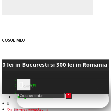
COSUL MEU
 Bucuresti si 300 lei in Romania • 💳 Pl
0745.677.518
office@fsm-romania.ro
Oja semipermanenta