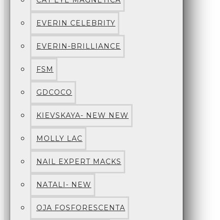
CAT EYE MAGNETICA
EVERIN CELEBRITY
EVERIN-BRILLIANCE
FSM
GDCOCO
KIEVSKAYA- NEW NEW
MOLLY LAC
NAIL EXPERT MACKS
NATALI- NEW
OJA FOSFORESCENTA