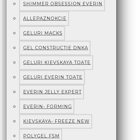
SHIMMER OBSESSION EVERIN
ALLEPAZNOKCIE
GELURI MACKS
GEL CONSTRUCTIE DNKA
GELURI KIEVSKAYA TOATE
GELURI EVERIN TOATE
EVERIN JELLY EXPERT
EVERIN- FORMING
KIEVSKAYA- FREEZE NEW
POLYGEL FSM