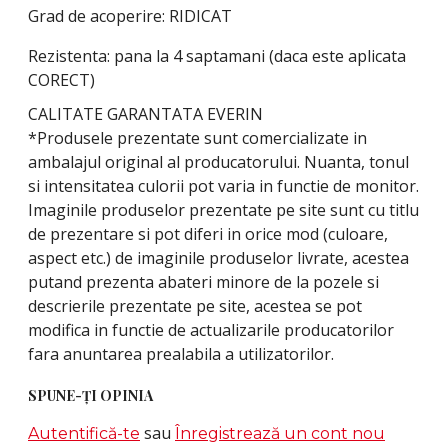
Grad de acoperire: RIDICAT
Rezistenta: pana la 4 saptamani (daca este aplicata
CORECT)
CALITATE GARANTATA EVERIN
*Produsele prezentate sunt comercializate in
ambalajul original al producatorului. Nuanta, tonul
si intensitatea culorii pot varia in functie de monitor.
Imaginile produselor prezentate pe site sunt cu titlu
de prezentare si pot diferi in orice mod (culoare,
aspect etc.) de imaginile produselor livrate, acestea
putand prezenta abateri minore de la pozele si
descrierile prezentate pe site, acestea se pot
modifica in functie de actualizarile producatorilor
fara anuntarea prealabila a utilizatorilor.
SPUNE-ŢI OPINIA
sau
Autentifică-te
Înregistrează un cont nou