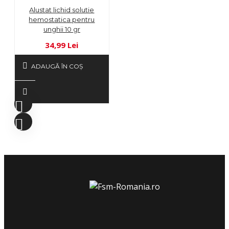
Alustat lichid solutie
hemostatica pentru
unghii 10 gr
34,99 Lei
ADAUGĂ ÎN COŞ