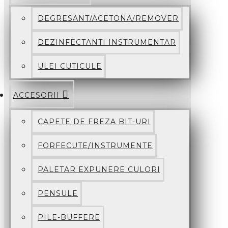
DEGRESANT/ACETONA/REMOVER
DEZINFECTANTI INSTRUMENTAR
ULEI CUTICULE
ACCESORII
CAPETE DE FREZA BIT-URI
FORFECUTE/INSTRUMENTE
PALETAR EXPUNERE CULORI
PENSULE
PILE-BUFFERE