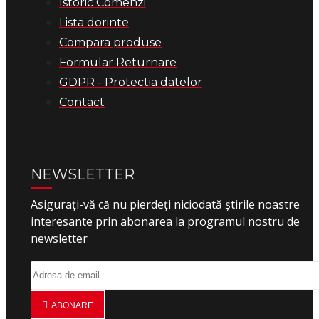
Istoric Comenzi
Lista dorinte
Compara produse
Formular Returnare
GDPR - Protectia datelor
Contact
NEWSLETTER
Asigurați-vă că nu pierdeți niciodată știrile noastre
interesante prin abonarea la programul nostru de
newsletter
ABONARE