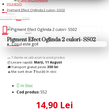
PIGMENTI
Pigment Efect Oglinda 2 culori- SS02
Cosul tau
Pigment Efect Oglinda 2 culori- SS02
Coșul este gol!
7
cliente se uită acum la acest produs
👀
Livrare rapidă:
Marți, 11 August
📦
Transport gratuit peste
300 lei
🚚
Mai sunt doar
7
bucăți în stoc
🔥
In Stoc
Cod produs:
SS2
14,90 Lei