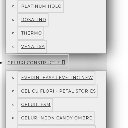
PLATINUM HOLO
ROSALIND
THERMO
VENALISA
GELURI CONSTRUCTIE
EVERIN- EASY LEVELING NEW
GEL CU FLORI - PETAL STORIES
GELURI FSM
GELURI NEON CANDY OMBRE