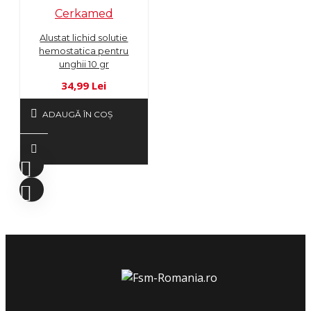
Cerkamed
Alustat lichid solutie
hemostatica pentru
unghii 10 gr
34,99 Lei
ADAUGĂ ÎN COŞ