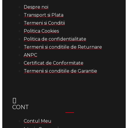
Despre noi
Transport si Plata
Termeni si Conditii
Politica Cookies
Politica de confidentialitate
Termenii si conditiile de Returnare
ANPC
Certificat de Conformitate
Termenii si conditiile de Garantie
CONT
Contul Meu