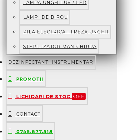
LAMPA UNGHII UV / LED
LAMPI DE BIROU
PILA ELECTRICA - FREZA UNGHII
STERILIZATOR MANICHIURA
DEZINFECTANTI INSTRUMENTAR
PROMOTII
LICHIDARI DE STOC
OFF
CONTACT
0745.677.518