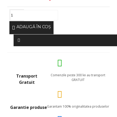
ADAUGĂ ÎN COŞ
Comenzile peste 300 lei au transport
Transport
GRATUIT
Gratuit
Garantam 100% originalitatea produselor
Garantie produse