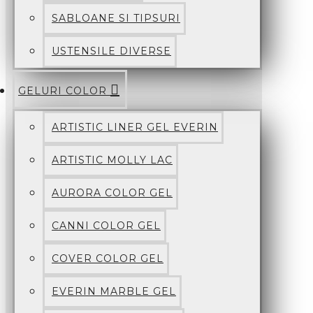
SABLOANE SI TIPSURI
USTENSILE DIVERSE
GELURI COLOR
ARTISTIC LINER GEL EVERIN
ARTISTIC MOLLY LAC
AURORA COLOR GEL
CANNI COLOR GEL
COVER COLOR GEL
EVERIN MARBLE GEL