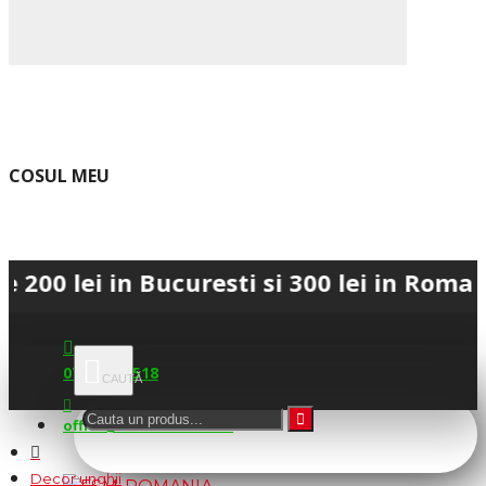
COSUL MEU
i in Bucuresti si 300 lei in Romania • 
0745.677.518
office@fsm-romania.ro
Decor unghii