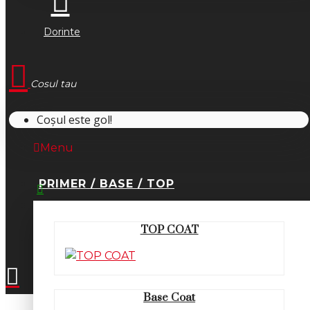
Dorinte
Cosul tau
Coșul este gol!
Menu
PRIMER / BASE / TOP
0745.677.518
TOP COAT
office@fsm-romania.ro
Base Coat