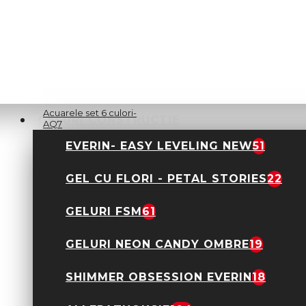
AQ5
27,90 Lei
Acuarele set 6 culori-
GELURI CONSTRUCTIE
AQ7
27,90 Lei
EVERIN- EASY LEVELING NEW
51
GEL CU FLORI - PETAL STORIES
22
GELURI FSM
61
Foita creponata set 12
GELURI NEON CANDY OMBRE
19
culori diferite
18,00 Lei
SHIMMER OBSESSION EVERIN
18