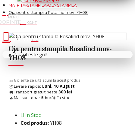
MATRITA-STAMPILA-OJA STAMPILA
Oja pentru stampila Rosalind mov- YH08
Cosul tau
Oja pentru stampila Rosalind mov-
Coșul este gol!
YH08
6
cliente se uită acum la acest produs
👀
Livrare rapidă:
Luni, 10 August
📦
Transport gratuit peste
300 lei
🚚
Mai sunt doar
5
bucăți în stoc
🔥
In Stoc
Cod produs:
YH08