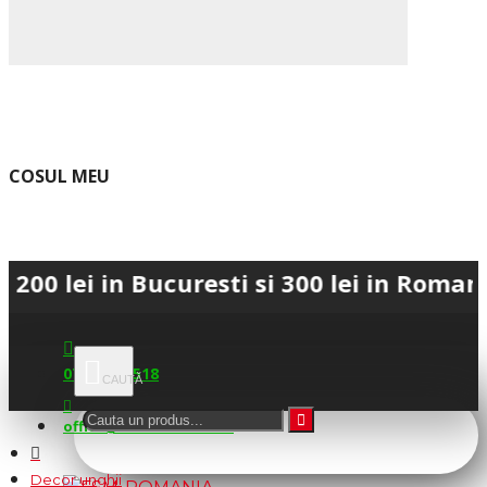
COSUL MEU
 in Bucuresti si 300 lei in Romania • 💳
0745.677.518
office@fsm-romania.ro
Decor unghii