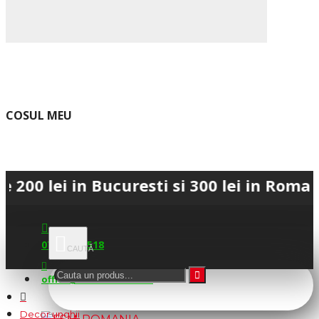
COSUL MEU
i in Bucuresti si 300 lei in Romania • 
0745.677.518
office@fsm-romania.ro
Decor unghii