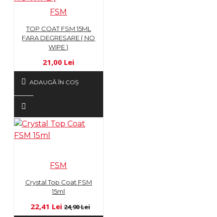
FSM
TOP COAT FSM 15ML
FARA DEGRESARE ( NO
WIPE )
21,00 Lei
ADAUGĂ ÎN COŞ
FSM
Crystal Top Coat FSM
15ml
22,41 Lei
24,90 Lei