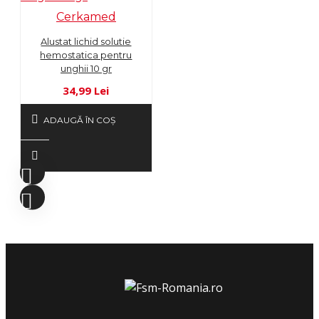
Cerkamed
Alustat lichid solutie
hemostatica pentru
unghii 10 gr
34,99 Lei
ADAUGĂ ÎN COŞ