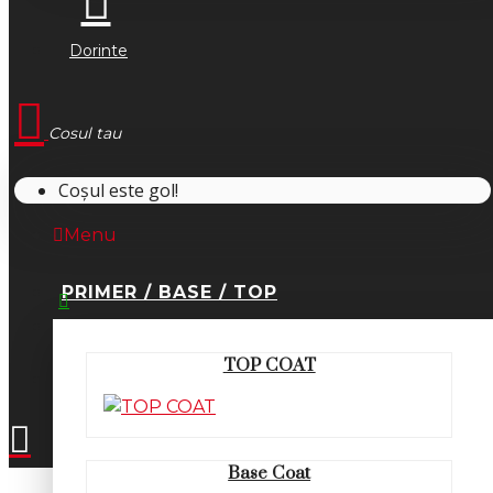
Dorinte
Cosul tau
Coșul este gol!
Menu
PRIMER / BASE / TOP
0745.677.518
TOP COAT
office@fsm-romania.ro
Base Coat