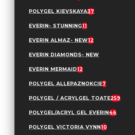
POLYGEL KIEVSKAYA
37
EVERIN- STUNNING
11
EVERIN ALMAZ- NEW
12
GEL COLOR MUD
SERIES VENALISA V23
3,90 Lei
12,99 Lei
EVERIN DIAMONDS- NEW
EVERIN MERMAID
12
POLYGEL ALLEPAZNOKCIE
7
POLYGEL / ACRYLGEL TOATE
259
GEL COLOR MUD
SERIES VENALISA V29
POLYGEL/ACRYL GEL EVERIN
46
3,90 Lei
12,99 Lei
POLYGEL VICTORIA VYNN
10