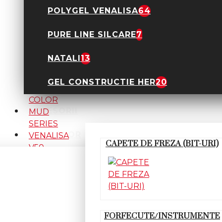
POLYGEL VENALISA
64
PURE LINE SILCARE
7
GEL COLOR MUD
NATALI
13
SERIES VENALISA V43
3,90 Lei
12,99 Lei
GEL CONSTRUCTIE HER
20
ACCESORII
GEL COLOR
CAPETE DE FREZA (BIT-URI)
GEL COLOR MUD
SERIES VENALISA V50
3,90 Lei
12,99 Lei
FORFECUTE/INSTRUMENTE