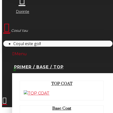
Dorinte
Cosul tau
Coșul este gol!
Menu
PRIMER / BASE / TOP
0745.677.518
TOP COAT
office@fsm-romania.ro
Base Coat