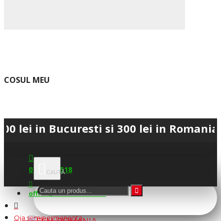
COSUL MEU
n Bucuresti si 300 lei in Romania • 💳 P
0745.677.518
office@fsm-romania.ro
Oja semipermanenta