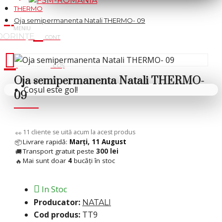
THERMO
Oja semipermanenta Natali THERMO- 09
Cosul tau
Oja semipermanenta Natali THERMO-
Coșul este gol!
09
5
cliente se uită acum la acest produs
👀
Livrare rapidă:
Marți, 11 August
📦
Transport gratuit peste
300 lei
🚚
Mai sunt doar
4
bucăți în stoc
🔥
In Stoc
Producator:
NATALI
Cod produs:
TT9