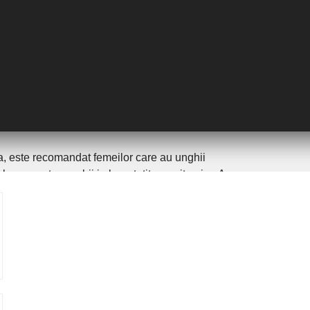
ie, indiferent de marime sau forma, datorita
tacta aproximativ 3-4 saptamani, chiar daca speli
va, este recomandat femeilor care au unghii
 baza pentru unghii imbunatatita cu vitamina A
n mai rigida, oja semipermanenta te poate scapa de
e poate aplica peste oja semipermanenta un strat
zolvant fara acetona iar stratul initial, aplicat in