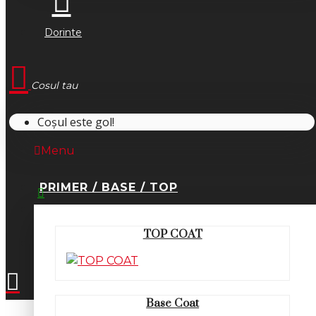
Dorinte
Cosul tau
Coșul este gol!
Menu
PRIMER / BASE / TOP
0745.677.518
TOP COAT
office@fsm-romania.ro
Base Coat