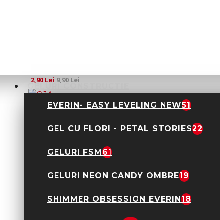
OJA
SEMIPERMANENTA
ROSALIND 7ML- B015
2,90 Lei
9,90 Lei
GELURI CONSTRUCTIE
EVERIN- EASY LEVELING NEW
51
GEL CU FLORI - PETAL STORIES
22
OJA
SEMIPERMANENTA
GELURI FSM
61
ROSALIND 7ML- B017
2,90 Lei
9,90 Lei
GELURI NEON CANDY OMBRE
19
SHIMMER OBSESSION EVERIN
18