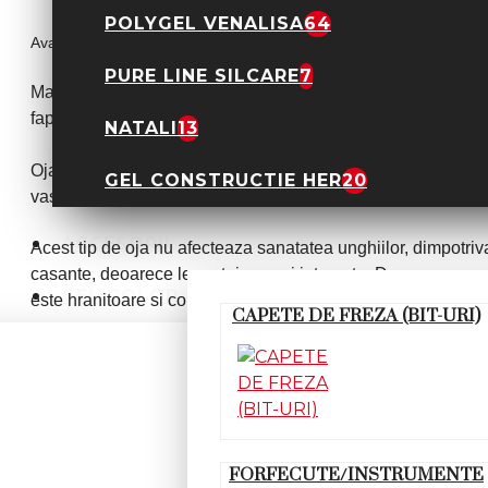
POLYGEL VENALISA
64
Avantajele ojei semipermanente:
PURE LINE SILCARE
7
Manichiura semipermanenta se preteaza oricarui tip de ungh
faptului ca poate fi realizata cu orice culoare.
NATALI
13
Oja semipermanenta isi pastreaza intensitatea si ramane in
GEL CONSTRUCTIE HER
20
vase sau faci curatenie.
ACCESORII
Acest tip de oja nu afecteaza sanatatea unghiilor, dimpotri
casante, deoarece le protejeaza si intareste. De asemenea,
GEL COLOR
este hranitoare si contribuie la fortificarea acestora.
CAPETE DE FREZA (BIT-URI)
Datorita faptului ca intareste unghiile si are o textura puti
discomfortul ruperii acestora.
Cand clienta s-a plictisit de culoarea pentru care a optat s
de oja obisnuita. Aceasta se poate sterge oricand doresti cu di
FORFECUTE/INSTRUMENTE
salon, nu va fi afectat in niciun fel.