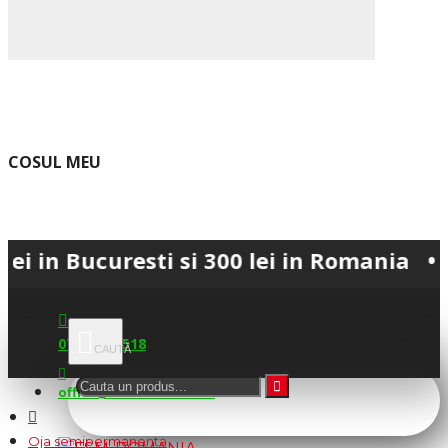
COSUL MEU
curesti si 300 lei in Romania • 💳 Plata
0745.677.518
office@fsm-romania.ro
Oja semipermanenta