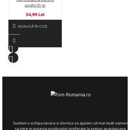
unghii 10 gr
34,99 Lei
ADAUGĂ ÎN COŞ
Suntem o echipa tanara si dornica sa ajutam cat mai multi oameni
sa intre in posesia produselor preferate la preturi avantajoase.