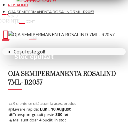
ROSALIND
OJA SEMIPERMANENTA ROSALIND 7ML- R2057
Cosul tau
Coșul este gol!
Stoc epuizat
 %
OJA SEMIPERMANENTA ROSALIND
7ML- R2057
7
cliente se uită acum la acest produs
👀
Livrare rapidă:
Luni, 10 August
📦
Transport gratuit peste
300 lei
🚚
Mai sunt doar
4
bucăți în stoc
🔥