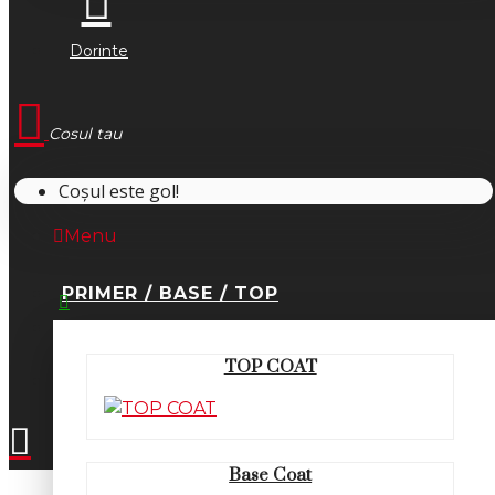
Dorinte
Cosul tau
Coșul este gol!
Menu
PRIMER / BASE / TOP
0745.677.518
TOP COAT
office@fsm-romania.ro
Base Coat