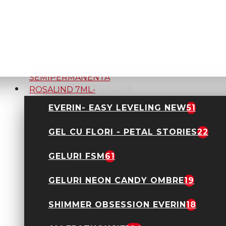
OJA
SEMIPERMANENTA
ROSALIND 7ML- B015
2,90 Lei
9,90 Lei
GELURI CONSTRUCTIE
EVERIN- EASY LEVELING NEW
51
OJA
SEMIPERMANENTA
ROSALIND 7ML- B017
GEL CU FLORI - PETAL STORIES
22
2,90 Lei
9,90 Lei
GELURI FSM
61
GELURI NEON CANDY OMBRE
19
OJA
SHIMMER OBSESSION EVERIN
18
SEMIPERMANENTA
ROSALIND 7ML- B019