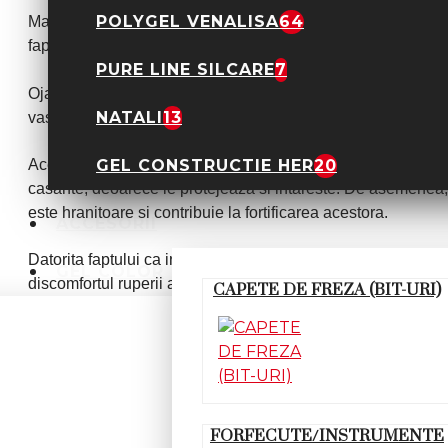
POLYGEL VENALISA
64
Manichiura semipermanenta se preteaza oricarui tip de ungh
faptului ca poate fi realizata cu orice culoare.
PURE LINE SILCARE
7
Oja semipermanenta isi pastreaza intensitatea si ramane in
NATALI
13
vase sau faci curatenie.
Acest tip de oja nu afecteaza sanatatea unghiilor, dimpotri
GEL CONSTRUCTIE HER
20
casante, deoarece le protejeaza si intareste. De asemenea,
este hranitoare si contribuie la fortificarea acestora.
ACCESORII
Datorita faptului ca intareste unghiile si are o textura puti
GEL COLOR
discomfortul ruperii acestora.
CAPETE DE FREZA (BIT-URI)
Cand clienta s-a plictisit de culoarea pentru care a optat s
de oja obisnuita. Aceasta se poate sterge oricand doresti cu di
salon, nu va fi afectat in niciun fel.
Indepartarea ojei semipermanente nu cauzeaza subtierea ung
FORFECUTE/INSTRUMENTE