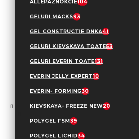
ALLEPAZNOKCIE
104
2,90 Lei
9,90 Lei
GELURI MACKS
93
GEL CONSTRUCTIE DNKA
41
OJA
GELURI KIEVSKAYA TOATE
53
SEMIPERMANENTA
ROSALIND 7ML- B022
2,90 Lei
9,90 Lei
GELURI EVERIN TOATE
131
EVERIN JELLY EXPERT
10
EVERIN- FORMING
30
OJA
SEMIPERMANENTA
KIEVSKAYA- FREEZE NEW
20
ROSALIND 7ML- B023
2,90 Lei
9,90 Lei
POLYGEL FSM
39
POLYGEL LICHID
34
Comenzile peste