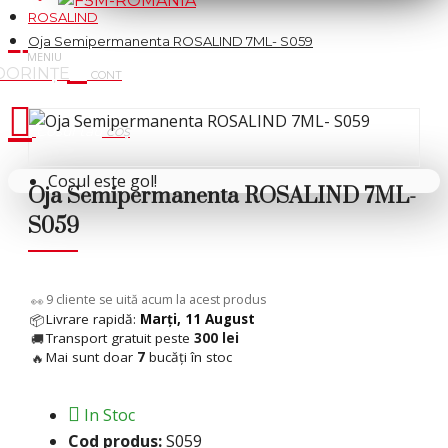
ROSALIND
Oja Semipermanenta ROSALIND 7ML- S059
Cosul tau
Coșul este gol!
Oja Semipermanenta ROSALIND 7ML-
S059
 %
11
cliente se uită acum la acest produs
👀
Livrare rapidă:
Marți, 11 August
📦
Transport gratuit peste
300 lei
🚚
Mai sunt doar
7
bucăți în stoc
🔥
In Stoc
Cod produs:
S059