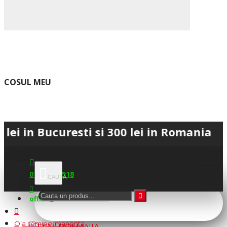
COSUL MEU
ucuresti si 300 lei in Romania • 💳 Plat
0745.677.518
office@fsm-romania.ro
Oja semipermanenta