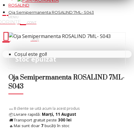
ROSALIND
Oja Semipermanenta ROSALIND 7ML- S043
Cosul tau
Coșul este gol!
Stoc epuizat
 %
Oja Semipermanenta ROSALIND 7ML-
S043
6
cliente se uită acum la acest produs
👀
Livrare rapidă:
Marți, 11 August
📦
Transport gratuit peste
300 lei
🚚
Mai sunt doar
7
bucăți în stoc
🔥