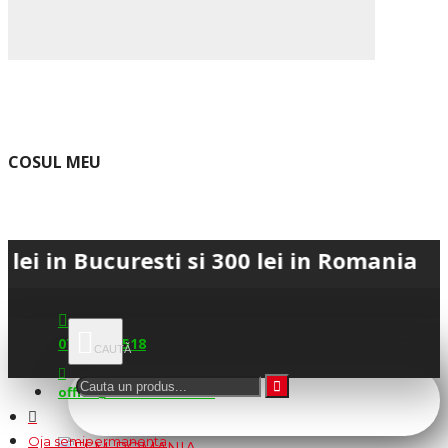
COSUL MEU
ucuresti si 300 lei in Romania • 💳 Plat
0745.677.518
office@fsm-romania.ro
Oja semipermanenta