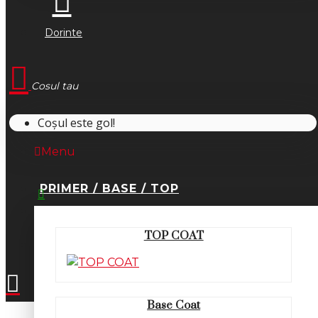
Dorinte
Cosul tau
Coșul este gol!
Menu
PRIMER / BASE / TOP
0745.677.518
TOP COAT
office@fsm-romania.ro
Base Coat