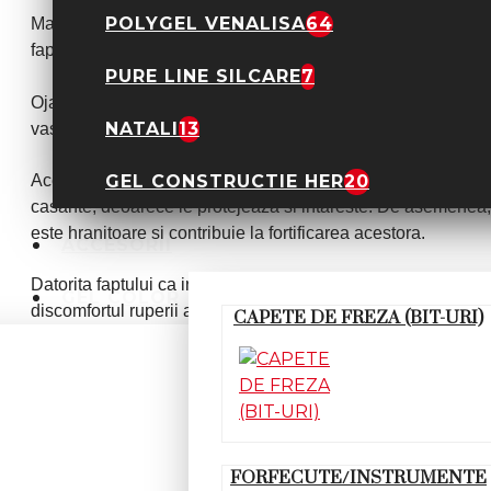
POLYGEL VENALISA
64
Manichiura semipermanenta se preteaza oricarui tip de ungh
faptului ca poate fi realizata cu orice culoare.
PURE LINE SILCARE
7
Oja semipermanenta isi pastreaza intensitatea si ramane in
NATALI
13
vase sau faci curatenie.
Acest tip de oja nu afecteaza sanatatea unghiilor, dimpotri
GEL CONSTRUCTIE HER
20
casante, deoarece le protejeaza si intareste. De asemenea,
este hranitoare si contribuie la fortificarea acestora.
ACCESORII
Datorita faptului ca intareste unghiile si are o textura puti
GEL COLOR
discomfortul ruperii acestora.
CAPETE DE FREZA (BIT-URI)
Cand clienta s-a plictisit de culoarea pentru care a optat s
de oja obisnuita. Aceasta se poate sterge oricand doresti cu di
salon, nu va fi afectat in niciun fel.
Indepartarea ojei semipermanente nu cauzeaza subtierea ung
FORFECUTE/INSTRUMENTE