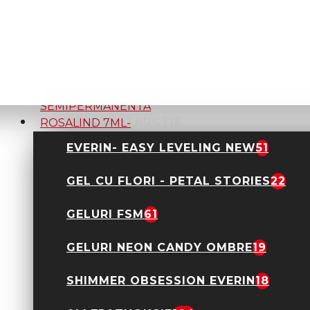
OJA
SEMIPERMANENTA
ROSALIND 7ML- B015
2,90 Lei
9,90 Lei
GELURI CONSTRUCTIE
EVERIN- EASY LEVELING NEW
51
OJA
SEMIPERMANENTA
ROSALIND 7ML- B017
GEL CU FLORI - PETAL STORIES
22
2,90 Lei
9,90 Lei
GELURI FSM
61
GELURI NEON CANDY OMBRE
19
OJA
SHIMMER OBSESSION EVERIN
18
SEMIPERMANENTA
ROSALIND 7ML- B019