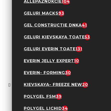
ALLEPAZNOKCIE
104
2,90 Lei
9,90 Lei
GELURI MACKS
93
GEL CONSTRUCTIE DNKA
41
OJA
GELURI KIEVSKAYA TOATE
53
SEMIPERMANENTA
ROSALIND 7ML- B022
2,90 Lei
9,90 Lei
GELURI EVERIN TOATE
131
EVERIN JELLY EXPERT
10
EVERIN- FORMING
30
OJA
SEMIPERMANENTA
KIEVSKAYA- FREEZE NEW
20
ROSALIND 7ML- B024
2,90 Lei
9,90 Lei
POLYGEL FSM
39
POLYGEL LICHID
34
Comenzile peste