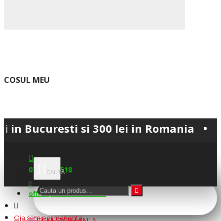
COSUL MEU
Bucuresti si 300 lei in Romania • 💳 Pla
0745.677.518
office@fsm-romania.ro
Oja semipermanenta