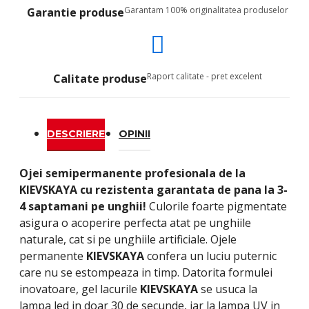
Garantam 100% originalitatea produselor
Garantie produse
Raport calitate - pret excelent
Calitate produse
DESCRIERE
OPINII
Ojei semipermanente
profesionala de la
KIEVSKAYA
cu rezistenta garantata de pana la 3-
4 saptamani pe unghii!
Culorile foarte pigmentate
asigura o acoperire perfecta atat pe unghiile
naturale, cat si pe unghiile artificiale. Ojele
permanente
KIEVSKAYA
confera un luciu puternic
care nu se estompeaza in timp. Datorita formulei
inovatoare, gel lacurile
KIEVSKAYA
se usuca la
lampa led in doar 30 de secunde, iar la lampa UV in