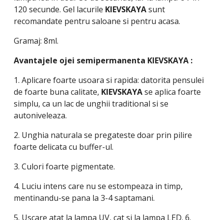
120 secunde. Gel lacurile
KIEVSKAYA
sunt
recomandate pentru saloane si pentru acasa.
Gramaj: 8ml.
Avantajele ojei semipermanenta
KIEVSKAYA
:
1. Aplicare foarte usoara si rapida: datorita pensulei
de foarte buna calitate,
KIEVSKAYA
se aplica foarte
simplu, ca un lac de unghii traditional si se
autoniveleaza.
2. Unghia naturala se pregateste doar prin pilire
foarte delicata cu buffer-ul.
3. Culori foarte pigmentate.
4. Luciu intens care nu se estompeaza in timp,
mentinandu-se pana la 3-4 saptamani.
5. Uscare atat la lampa UV, cat si la lampa LED. 6.