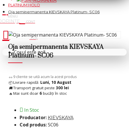
PLATINUM HOLO
Oja semipermanenta KIEVSKAYA Platinum- SC06
Cosul tau
Oja semipermanenta KIEVSKAYA
Coșul este gol!
Platinum- SC06
11
cliente se uită acum la acest produs
👀
Livrare rapidă:
Luni, 10 August
📦
Transport gratuit peste
300 lei
🚚
Mai sunt doar
6
bucăți în stoc
🔥
In Stoc
Producator:
KIEVSKAYA
Cod produs:
SC06