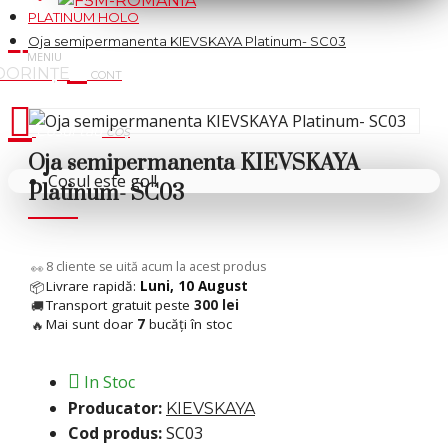
PLATINUM HOLO
Oja semipermanenta KIEVSKAYA Platinum- SC03
Cosul tau
Oja semipermanenta KIEVSKAYA
Coșul este gol!
Platinum- SC03
7
cliente se uită acum la acest produs
👀
Livrare rapidă:
Luni, 10 August
📦
Transport gratuit peste
300 lei
🚚
Mai sunt doar
7
bucăți în stoc
🔥
In Stoc
Producator:
KIEVSKAYA
Cod produs:
SC03