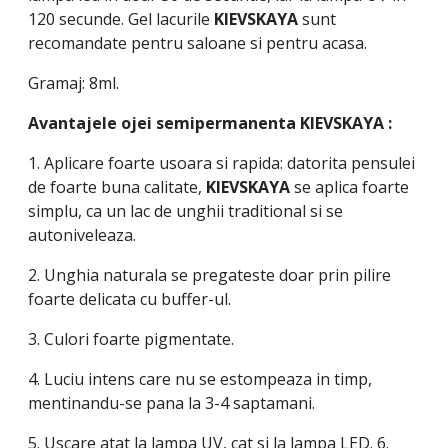
120 secunde. Gel lacurile
KIEVSKAYA
sunt
recomandate pentru saloane si pentru acasa.
Gramaj: 8ml.
Avantajele ojei semipermanenta
KIEVSKAYA
:
1. Aplicare foarte usoara si rapida: datorita pensulei
de foarte buna calitate,
KIEVSKAYA
se aplica foarte
simplu, ca un lac de unghii traditional si se
autoniveleaza.
2. Unghia naturala se pregateste doar prin pilire
foarte delicata cu buffer-ul.
3. Culori foarte pigmentate.
4. Luciu intens care nu se estompeaza in timp,
mentinandu-se pana la 3-4 saptamani.
5. Uscare atat la lampa UV, cat si la lampa LED. 6.