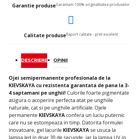
Garantam 100% originalitatea produselor
Garantie produse
Raport calitate - pret excelent
Calitate produse
DESCRIERE
OPINII
Ojei semipermanente
profesionala de la
KIEVSKAYA
cu rezistenta garantata de pana la 3-
4 saptamani pe unghii!
Culorile foarte pigmentate
asigura o acoperire perfecta atat pe unghiile
naturale, cat si pe unghiile artificiale. Ojele
permanente
KIEVSKAYA
confera un luciu puternic
care nu se estompeaza in timp. Datorita formulei
inovatoare, gel lacurile
KIEVSKAYA
se usuca la
lampa led in doar 30 de secunde, iar la lampa UV in