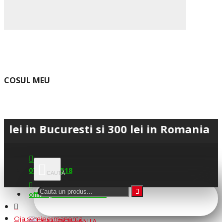
COSUL MEU
Bucuresti si 300 lei in Romania • 💳 Plat
0745.677.518
office@fsm-romania.ro
Oja semipermanenta