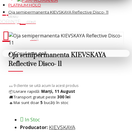
PLATINUM HOLO
Oja semipermanenta KIEVSKAYA Reflective Disco- 11
Cosul tau
Coșul este gol!
Oja semipermanenta KIEVSKAYA
Reflective Disco- 11
6
cliente se uită acum la acest produs
👀
Livrare rapidă:
Marți, 11 August
📦
Transport gratuit peste
300 lei
🚚
Mai sunt doar
5
bucăți în stoc
🔥
In Stoc
Producator:
KIEVSKAYA