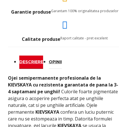
Garantam 100% originalitatea produselor
Garantie produse
Raport calitate - pret excelent
Calitate produse
DESCRIERE
OPINII
Ojei semipermanente
profesionala de la
KIEVSKAYA
cu rezistenta garantata de pana la 3-
4 saptamani pe unghii!
Culorile foarte pigmentate
asigura o acoperire perfecta atat pe unghiile
naturale, cat si pe unghiile artificiale. Ojele
permanente
KIEVSKAYA
confera un luciu puternic
care nu se estompeaza in timp. Datorita formulei
inovatoare, gel lacurile
KIEVSKAYA
se usuca la