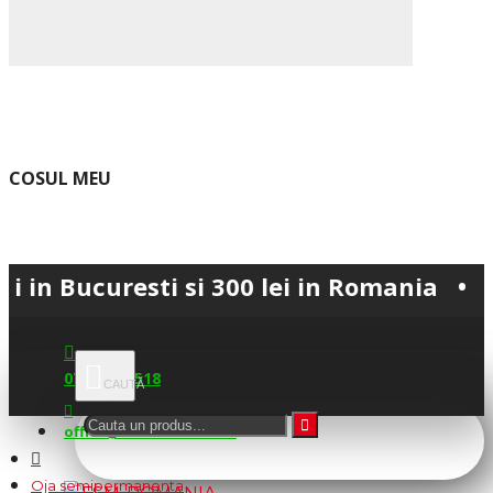
COSUL MEU
uresti si 300 lei in Romania • 💳 Plata 
0745.677.518
office@fsm-romania.ro
Oja semipermanenta