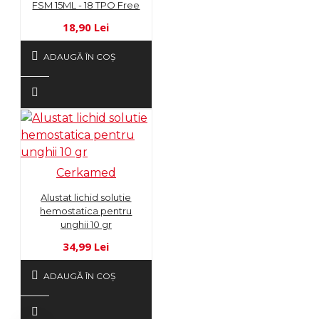
FSM 15ML - 18 TPO Free
18,90 Lei
ADAUGĂ ÎN COŞ
Cerkamed
Alustat lichid solutie
hemostatica pentru
unghii 10 gr
34,99 Lei
ADAUGĂ ÎN COŞ