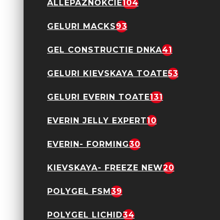
Flashmatic Sparkle
ALLEPAZNOKCIE
104
10gr
44,90 Lei
GELURI MACKS
93
GEL CONSTRUCTIE DNKA
41
GELURI KIEVSKAYA TOATE
53
GELURI EVERIN TOATE
131
EVERIN JELLY EXPERT
10
Gel Constructie Molly
Lac Shine On You-
Diamond Shine 15gr
EVERIN- FORMING
30
Hema Free
69,90 Lei
KIEVSKAYA- FREEZE NEW
20
POLYGEL FSM
39
POLYGEL LICHID
34