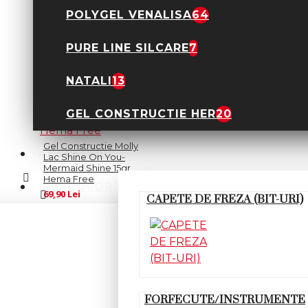
POLYGEL VENALISA
64
PURE LINE SILCARE
7
NATALI
13
GEL CONSTRUCTIE HER
20
Gel Constructie Molly
ACCESORII
Lac Shine On You-
Mermaid Shine 15gr
Hema Free
GEL COLOR
69,90 Lei
CAPETE DE FREZA (BIT-URI)
Comenzile peste
Transport
300 lei au
Gratuit
transport
GRATUIT
FORFECUTE/INSTRUMENTE
Garantam 100%
Garantie