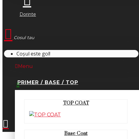
Dorinte
Cosul tau
Coșul este gol!
Menu
PRIMER / BASE / TOP
0745.677.518
TOP COAT
office@fsm-romania.ro
Base Coat