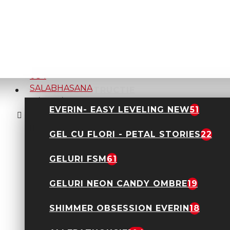
DIN ACEEASI CATEGORIE
ACELASI BRAND
GELURI CONSTRUCTIE
Oja Semipermanenta
MOLLY LAC 5 ML- 084
EVERIN- EASY LEVELING NEW
51
SALABHASANA
5,50 Lei
22,00 Lei
GEL CU FLORI - PETAL STORIES
22
GELURI FSM
61
GELURI NEON CANDY OMBRE
19
SHIMMER OBSESSION EVERIN
18
Baza Molly Lac-