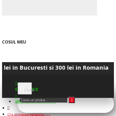
COSUL MEU
ucuresti si 300 lei in Romania • 💳 Plat
0745.677.518
office@fsm-romania.ro
Oja semipermanenta