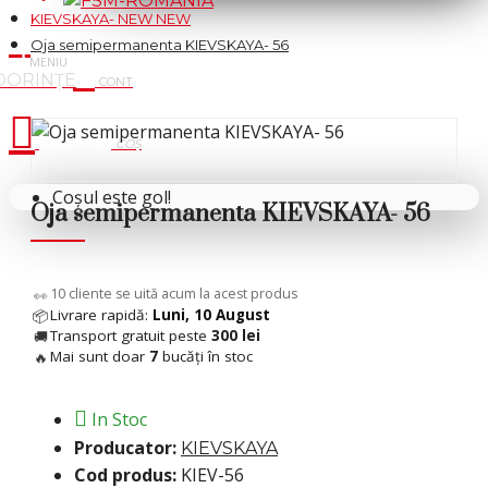
KIEVSKAYA- NEW NEW
Oja semipermanenta KIEVSKAYA- 56
Cosul tau
Coșul este gol!
Oja semipermanenta KIEVSKAYA- 56
 %
5
cliente se uită acum la acest produs
👀
Livrare rapidă:
Luni, 10 August
📦
Transport gratuit peste
300 lei
🚚
Mai sunt doar
7
bucăți în stoc
🔥
In Stoc
Producator:
KIEVSKAYA
Cod produs:
KIEV-56