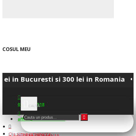
COSUL MEU
 Bucuresti si 300 lei in Romania • 💳 Pl
0745.677.518
office@fsm-romania.ro
Oja semipermanenta