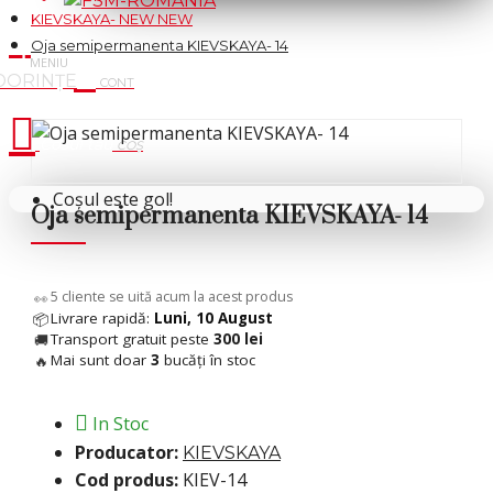
KIEVSKAYA- NEW NEW
Oja semipermanenta KIEVSKAYA- 14
Cosul tau
Coșul este gol!
Oja semipermanenta KIEVSKAYA- 14
 %
11
cliente se uită acum la acest produs
👀
Livrare rapidă:
Luni, 10 August
📦
Transport gratuit peste
300 lei
🚚
Mai sunt doar
3
bucăți în stoc
🔥
In Stoc
Producator:
KIEVSKAYA
Cod produs:
KIEV-14