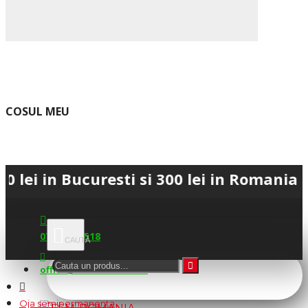
COSUL MEU
 Bucuresti si 300 lei in Romania • 💳 Pl
0745.677.518
office@fsm-romania.ro
Oja semipermanenta