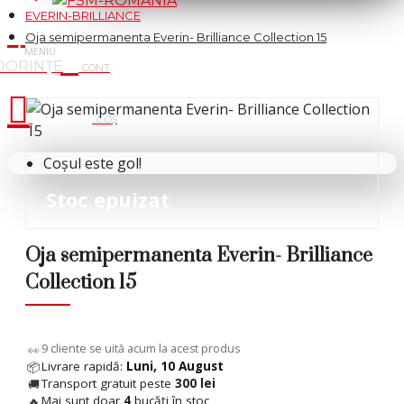
EVERIN-BRILLIANCE
Oja semipermanenta Everin- Brilliance Collection 15
Cosul tau
Coșul este gol!
Stoc epuizat
 %
Oja semipermanenta Everin- Brilliance
Collection 15
5
cliente se uită acum la acest produs
👀
Livrare rapidă:
Luni, 10 August
📦
Transport gratuit peste
300 lei
🚚
Mai sunt doar
4
bucăți în stoc
🔥