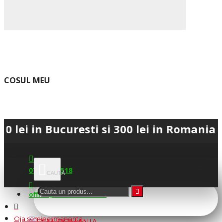
COSUL MEU
 Bucuresti si 300 lei in Romania • 💳 Pl
0745.677.518
office@fsm-romania.ro
Oja semipermanenta