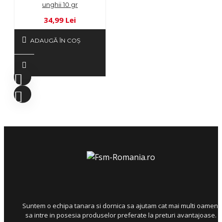
unghii 10 gr
34,99 Lei
ADAUGĂ ÎN COŞ
Suntem o echipa tanara si dornica sa ajutam cat mai multi oameni
sa intre in posesia produselor preferate la preturi avantajoase.