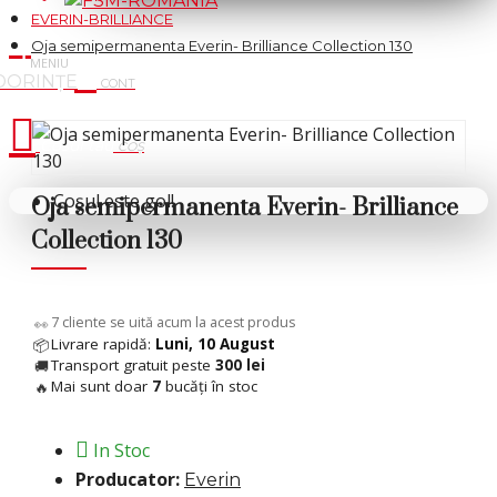
EVERIN-BRILLIANCE
Oja semipermanenta Everin- Brilliance Collection 130
Cosul tau
Coșul este gol!
Oja semipermanenta Everin- Brilliance
Collection 130
11
cliente se uită acum la acest produs
👀
Livrare rapidă:
Luni, 10 August
📦
Transport gratuit peste
300 lei
🚚
Mai sunt doar
7
bucăți în stoc
🔥
In Stoc
Producator:
Everin