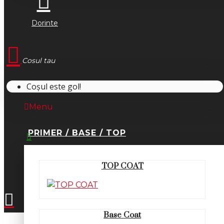
Dorinte
Cosul tau
Coșul este gol!
Menu
PRIMER / BASE / TOP
0745.677.518
TOP COAT
office@fsm-romania.ro
Base Coat