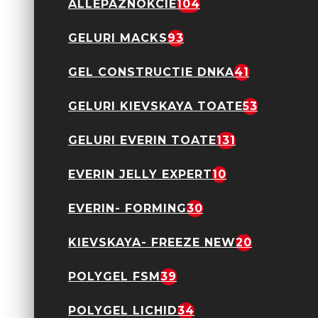
Gel Everin 15gr- Milky
ALLEPAZNOKCIE
104
White cu Sclipici 02
56,00 Lei
GELURI MACKS
93
GEL CONSTRUCTIE DNKA
41
GELURI KIEVSKAYA TOATE
53
GELURI EVERIN TOATE
131
EVERIN JELLY EXPERT
10
Shimmer Obsession
EVERIN- FORMING
30
Gel Everin 15gr- Milky
White cu Sclipici 03
56,00 Lei
KIEVSKAYA- FREEZE NEW
20
POLYGEL FSM
39
POLYGEL LICHID
34