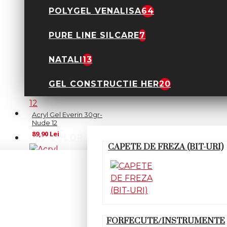
56,00 Lei
POLYGEL VENALISA
64
PURE LINE SILCARE
7
NATALI
13
GEL CONSTRUCTIE HER
20
ACCESORII
Acryl Gel Everin 30gr-
Nude 12
89,90 Lei
GEL COLOR
CAPETE DE FREZA (BIT-URI)
FORFECUTE/INSTRUMENTE
Acryl Gel Everin 30gr-