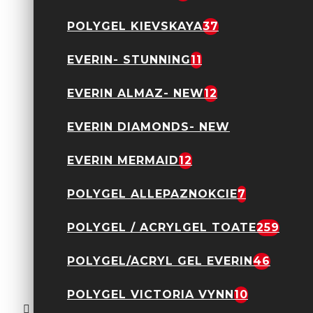
POLYGEL KIEVSKAYA
37
EVERIN- STUNNING
11
Shimmer Obsession
EVERIN ALMAZ- NEW
12
Gel Everin 15gr- Milky
White cu Sclipici 04
56,00 Lei
EVERIN DIAMONDS- NEW
EVERIN MERMAID
12
POLYGEL ALLEPAZNOKCIE
7
POLYGEL / ACRYLGEL TOATE
259
POLYGEL/ACRYL GEL EVERIN
46
Shimmer Obsession
POLYGEL VICTORIA VYNN
10
Gel Everin 15gr- Milky
White cu Sclipici 06