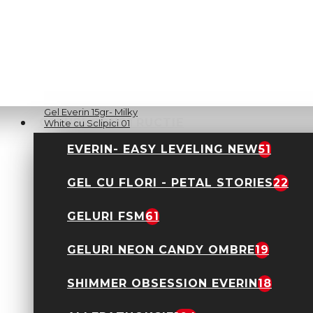
Shimmer Obsession
Gel Everin 15gr- Milky
GELURI CONSTRUCTIE
White cu Sclipici 01
56,00 Lei
EVERIN- EASY LEVELING NEW
51
GEL CU FLORI - PETAL STORIES
22
GELURI FSM
61
GELURI NEON CANDY OMBRE
19
SHIMMER OBSESSION EVERIN
18
Shimmer Obsession