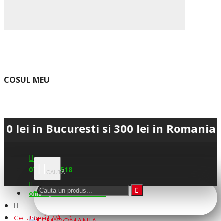
COSUL MEU
 Bucuresti si 300 lei in Romania • 💳 Pl
0745.677.518
office@fsm-romania.ro
Gel Unghii UV/LED