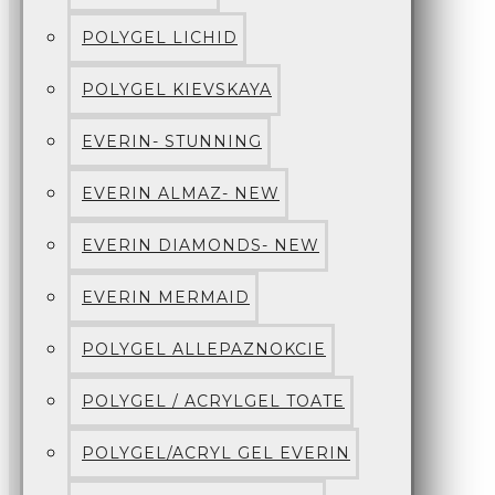
POLYGEL LICHID
POLYGEL KIEVSKAYA
EVERIN- STUNNING
EVERIN ALMAZ- NEW
EVERIN DIAMONDS- NEW
EVERIN MERMAID
POLYGEL ALLEPAZNOKCIE
POLYGEL / ACRYLGEL TOATE
POLYGEL/ACRYL GEL EVERIN