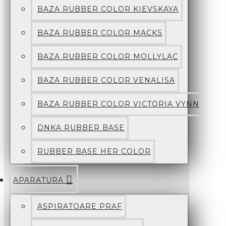
BAZA RUBBER COLOR KIEVSKAYA
BAZA RUBBER COLOR MACKS
BAZA RUBBER COLOR MOLLYLAC
BAZA RUBBER COLOR VENALISA
BAZA RUBBER COLOR VICTORIA VYNN
DNKA RUBBER BASE
RUBBER BASE HER COLOR
APARATURA
ASPIRATOARE PRAF