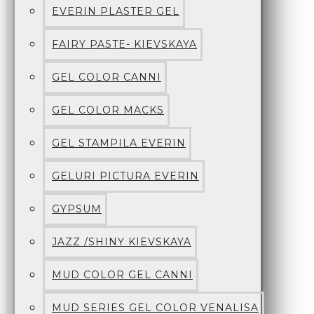
EVERIN PLASTER GEL
FAIRY PASTE- KIEVSKAYA
GEL COLOR CANNI
GEL COLOR MACKS
GEL STAMPILA EVERIN
GELURI PICTURA EVERIN
GYPSUM
JAZZ /SHINY KIEVSKAYA
MUD COLOR GEL CANNI
MUD SERIES GEL COLOR VENALISA