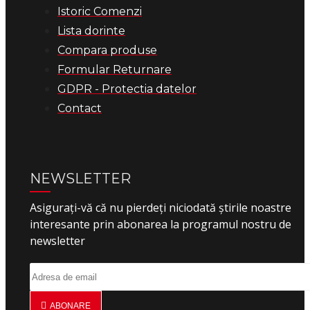
Istoric Comenzi
Lista dorinte
Compara produse
Formular Returnare
GDPR - Protectia datelor
Contact
NEWSLETTER
Asigurați-vă că nu pierdeți niciodată știrile noastre
interesante prin abonarea la programul nostru de
newsletter
ABONARE