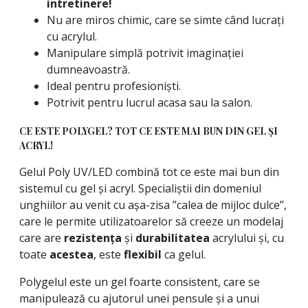
intretinere!
Nu are miros chimic, care se simte când lucrați
cu acrylul.
Manipulare simplă potrivit imaginației
dumneavoastră.
Ideal pentru profesioniști.
Potrivit pentru lucrul acasa sau la salon.
CE ESTE POLYGEL? TOT CE ESTE MAI BUN DIN GEL ȘI
ACRYL!
Gelul Poly UV/LED combină tot ce este mai bun din
sistemul cu gel și acryl. Specialiștii din domeniul
unghiilor au venit cu așa-zisa ”calea de mijloc dulce”,
care le permite utilizatoarelor să creeze un modelaj
care are
rezistența
și
durabilitatea
acrylului și, cu
toate
acestea
, este
flexibil
ca gelul.
Polygelul este un gel foarte consistent, care se
manipulează cu ajutorul unei pensule și a unui