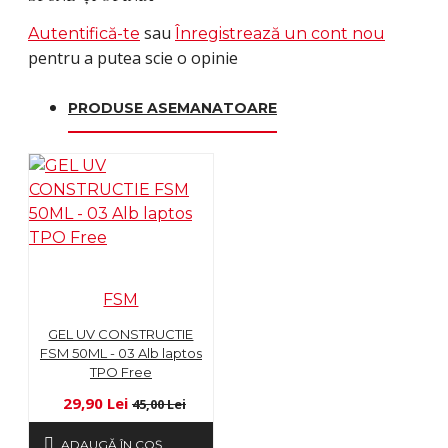
sau
Autentifică-te
Înregistrează un cont nou
pentru a putea scie o opinie
PRODUSE ASEMANATOARE
FSM
GEL UV CONSTRUCTIE
FSM 50ML - 03 Alb laptos
TPO Free
29,90 Lei
45,00 Lei
ADAUGĂ ÎN COŞ