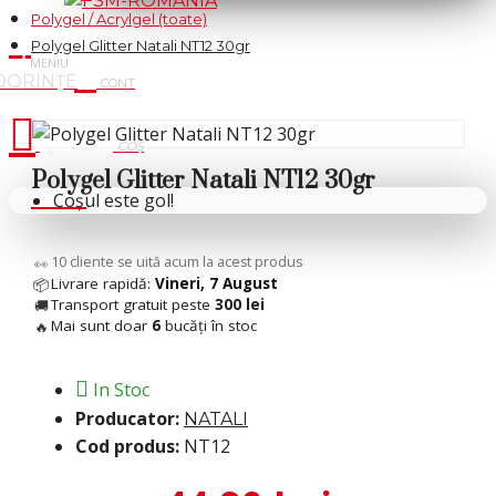
Polygel / Acrylgel (toate)
Polygel Glitter Natali NT12 30gr
Cosul tau
Polygel Glitter Natali NT12 30gr
Coșul este gol!
11
cliente se uită acum la acest produs
👀
Livrare rapidă:
Vineri, 7 August
📦
Transport gratuit peste
300 lei
🚚
Mai sunt doar
6
bucăți în stoc
🔥
In Stoc
Producator:
NATALI
Cod produs:
NT12