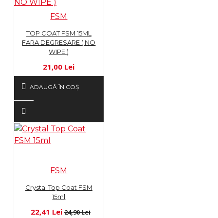
FSM
TOP COAT FSM 15ML
FARA DEGRESARE ( NO
WIPE )
21,00 Lei
ADAUGĂ ÎN COŞ
FSM
Crystal Top Coat FSM
15ml
22,41 Lei
24,90 Lei