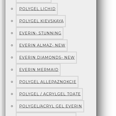
POLYGEL LICHID
POLYGEL KIEVSKAYA
EVERIN- STUNNING
EVERIN ALMAZ- NEW
EVERIN DIAMONDS- NEW
EVERIN MERMAID
POLYGEL ALLEPAZNOKCIE
POLYGEL / ACRYLGEL TOATE
POLYGEL/ACRYL GEL EVERIN