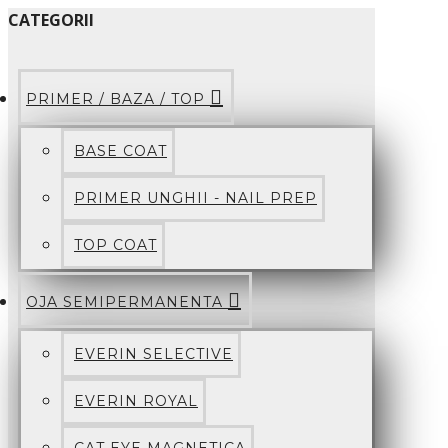
CATEGORII
PRIMER / BAZA / TOP
BASE COAT
PRIMER UNGHII - NAIL PREP
TOP COAT
OJA SEMIPERMANENTA
EVERIN SELECTIVE
EVERIN ROYAL