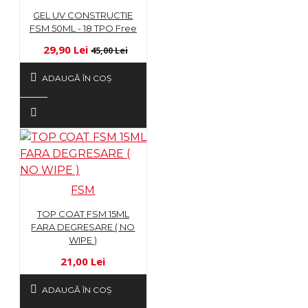
GEL UV CONSTRUCTIE
FSM 50ML - 18 TPO Free
29,90 Lei
45,00 Lei
ADAUGĂ ÎN COŞ
FSM
TOP COAT FSM 15ML
FARA DEGRESARE ( NO
WIPE )
21,00 Lei
ADAUGĂ ÎN COŞ