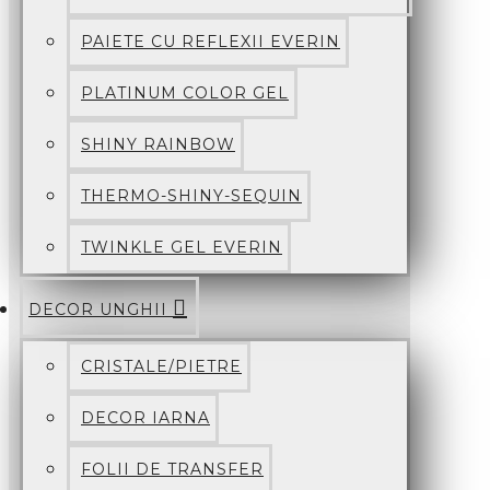
PAIETE CU REFLEXII EVERIN
PLATINUM COLOR GEL
SHINY RAINBOW
THERMO-SHINY-SEQUIN
TWINKLE GEL EVERIN
DECOR UNGHII
CRISTALE/PIETRE
DECOR IARNA
FOLII DE TRANSFER