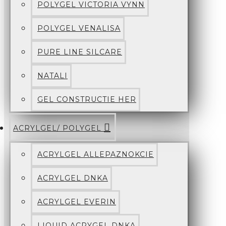
POLYGEL VICTORIA VYNN
POLYGEL VENALISA
PURE LINE SILCARE
NATALI
GEL CONSTRUCTIE HER
ACRYLGEL/ POLYGEL
ACRYLGEL ALLEPAZNOKCIE
ACRYLGEL DNKA
ACRYLGEL EVERIN
LIQUID ACRYGEL DNKA