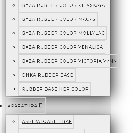
BAZA RUBBER COLOR KIEVSKAYA
BAZA RUBBER COLOR MACKS
BAZA RUBBER COLOR MOLLYLAC
BAZA RUBBER COLOR VENALISA
BAZA RUBBER COLOR VICTORIA VYNN
DNKA RUBBER BASE
RUBBER BASE HER COLOR
APARATURA
ASPIRATOARE PRAF