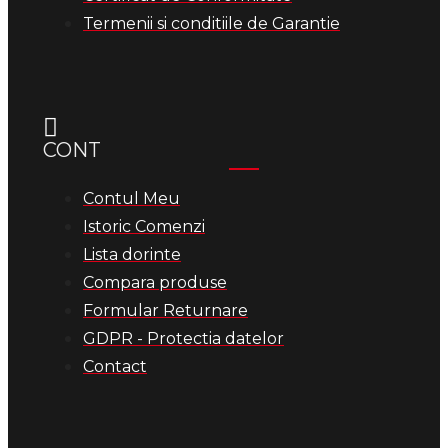
Termenii si conditiile de Garantie
CONT
Contul Meu
Istoric Comenzi
Lista dorinte
Compara produse
Formular Returnare
GDPR - Protectia datelor
Contact