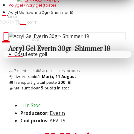
Polygel / Acrylgel (toate)
Acryl Gel Everin 30gr- Shimmer 19
Cosul tau
Acryl Gel Everin 30gr- Shimmer 19
Coșul este gol!
7
cliente se uită acum la acest produs
👀
Livrare rapidă:
Marți, 11 August
📦
Transport gratuit peste
300 lei
🚚
Mai sunt doar
5
bucăți în stoc
🔥
In Stoc
Producator:
Everin
Cod produs:
AEV-19