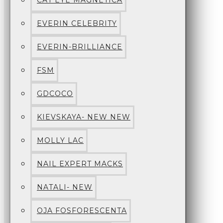
CAT EYE MAGNETICA
EVERIN CELEBRITY
EVERIN-BRILLIANCE
FSM
GDCOCO
KIEVSKAYA- NEW NEW
MOLLY LAC
NAIL EXPERT MACKS
NATALI- NEW
OJA FOSFORESCENTA