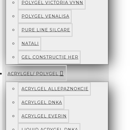
POLYGEL VICTORIA VYNN
POLYGEL VENALISA
PURE LINE SILCARE
NATALI
GEL CONSTRUCTIE HER
ACRYLGEL/ POLYGEL
ACRYLGEL ALLEPAZNOKCIE
ACRYLGEL DNKA
ACRYLGEL EVERIN
LIQUID ACRYGEL DNKA