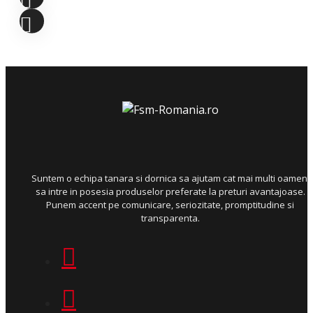
Suntem o echipa tanara si dornica sa ajutam cat mai multi oameni
sa intre in posesia produselor preferate la preturi avantajoase.
Punem accent pe comunicare, seriozitate, promptitudine si
transparenta.