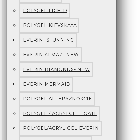
POLYGEL LICHID
POLYGEL KIEVSKAYA
EVERIN- STUNNING
EVERIN ALMAZ- NEW
EVERIN DIAMONDS- NEW
EVERIN MERMAID
POLYGEL ALLEPAZNOKCIE
POLYGEL / ACRYLGEL TOATE
POLYGEL/ACRYL GEL EVERIN