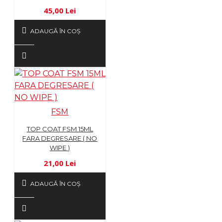
45,00 Lei
ADAUGĂ ÎN COŞ
FSM
TOP COAT FSM 15ML
FARA DEGRESARE ( NO
WIPE )
21,00 Lei
ADAUGĂ ÎN COŞ