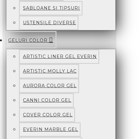
SABLOANE SI TIPSURI
USTENSILE DIVERSE
GELURI COLOR
ARTISTIC LINER GEL EVERIN
ARTISTIC MOLLY LAC
AURORA COLOR GEL
CANNI COLOR GEL
COVER COLOR GEL
EVERIN MARBLE GEL