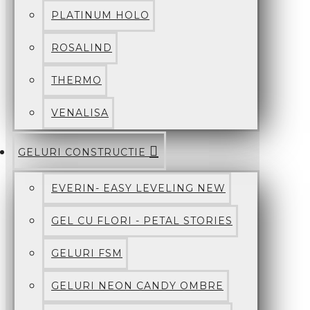
PLATINUM HOLO
ROSALIND
THERMO
VENALISA
GELURI CONSTRUCTIE
EVERIN- EASY LEVELING NEW
GEL CU FLORI - PETAL STORIES
GELURI FSM
GELURI NEON CANDY OMBRE