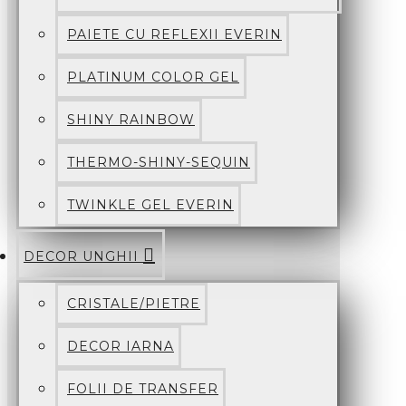
PAIETE CU REFLEXII EVERIN
PLATINUM COLOR GEL
SHINY RAINBOW
THERMO-SHINY-SEQUIN
TWINKLE GEL EVERIN
DECOR UNGHII
CRISTALE/PIETRE
DECOR IARNA
FOLII DE TRANSFER