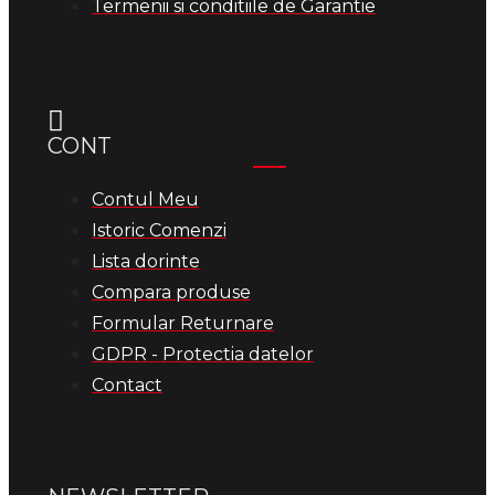
Termenii si conditiile de Garantie
CONT
Contul Meu
Istoric Comenzi
Lista dorinte
Compara produse
Formular Returnare
GDPR - Protectia datelor
Contact