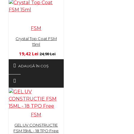
FSM
Crystal Top Coat FSM
15ml
19,42 Lei
24,90 Lei
ADAUGĂ ÎN COŞ
FSM
GEL UV CONSTRUCTIE
FSM 15ML - 18 TPO Free