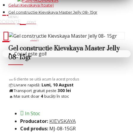
Geluri Kievskaya (toate)
Gel constructie Kievskaya Master Jelly 08- 15gr
Cosul tau
Gel constructie Kievskaya Master Jelly
Coșul este gol!
08- 15gr
7
cliente se uită acum la acest produs
👀
Livrare rapidă:
Luni, 10 August
📦
Transport gratuit peste
300 lei
🚚
Mai sunt doar
4
bucăți în stoc
🔥
In Stoc
Producator:
KIEVSKAYA
Cod produs:
MJ-08-15GR