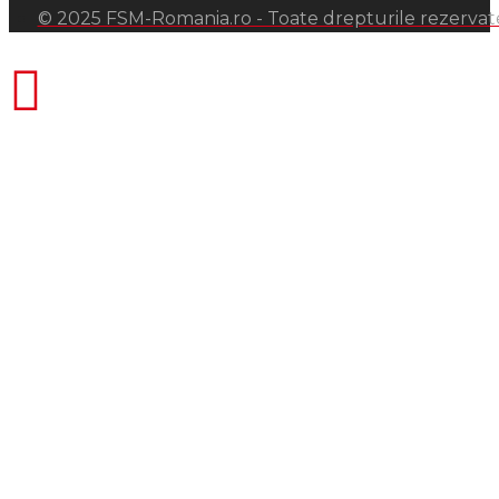
© 2025 FSM-Romania.ro - Toate drepturile rezervat