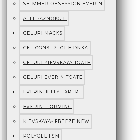
SHIMMER OBSESSION EVERIN
ALLEPAZNOKCIE
GELURI MACKS
GEL CONSTRUCTIE DNKA
GELURI KIEVSKAYA TOATE
GELURI EVERIN TOATE
EVERIN JELLY EXPERT
EVERIN- FORMING
KIEVSKAYA- FREEZE NEW
POLYGEL FSM