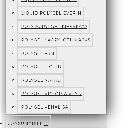
LIQUID POLYGEL EVERIN
POLY-ACRYLGEL KIEVSKAYA
POLYGEL / ACRYLGEL MACKS
POLYGEL FSM
POLYGEL LICHID
POLYGEL NATALI
POLYGEL VICTORIA VYNN
POLYGEL VENALISA
CONSUMABILE