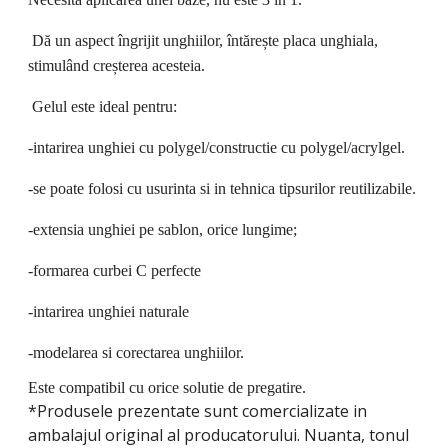
Dă un aspect îngrijit unghiilor, întărește placa unghiala,
stimulând creșterea acesteia.
Gelul este ideal pentru:
-intarirea unghiei cu polygel/constructie cu polygel/acrylgel.
-se poate folosi cu usurinta si in tehnica tipsurilor reutilizabile.
-extensia unghiei pe sablon, orice lungime;
-formarea curbei C perfecte
-intarirea unghiei naturale
-modelarea si corectarea unghiilor.
Este compatibil cu orice solutie de pregatire.
*Produsele prezentate sunt comercializate in
ambalajul original al producatorului. Nuanta, tonul