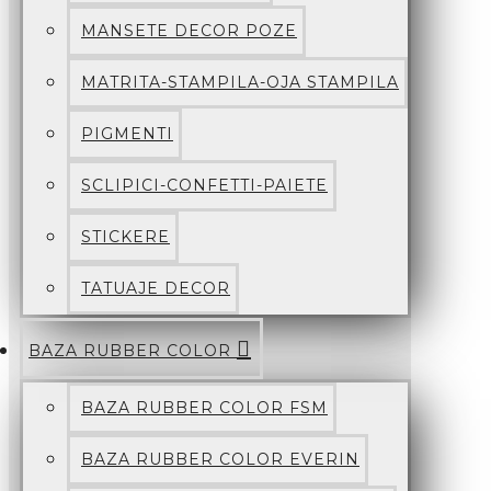
MANSETE DECOR POZE
MATRITA-STAMPILA-OJA STAMPILA
PIGMENTI
SCLIPICI-CONFETTI-PAIETE
STICKERE
TATUAJE DECOR
BAZA RUBBER COLOR
BAZA RUBBER COLOR FSM
BAZA RUBBER COLOR EVERIN