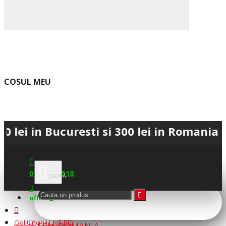
COSUL MEU
n Bucuresti si 300 lei in Romania • 💳 P
0745.677.518
office@fsm-romania.ro
Gel Unghii UV/LED