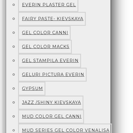
EVERIN PLASTER GEL
FAIRY PASTE- KIEVSKAYA
GEL COLOR CANNI
GEL COLOR MACKS
GEL STAMPILA EVERIN
GELURI PICTURA EVERIN
GYPSUM
JAZZ /SHINY KIEVSKAYA
MUD COLOR GEL CANNI
MUD SERIES GEL COLOR VENALISA