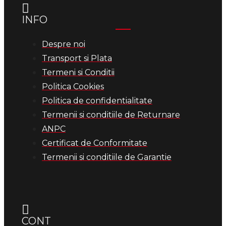
INFO
Despre noi
Transport si Plata
Termeni si Conditii
Politica Cookies
Politica de confidentialitate
Termenii si conditiile de Returnare
ANPC
Certificat de Conformitate
Termenii si conditiile de Garantie
CONT