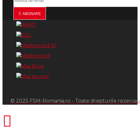
ABONARE
© 2025 FSM-Romania.ro - Toate drepturile rezervat