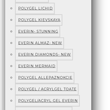
POLYGEL LICHID
POLYGEL KIEVSKAYA
EVERIN- STUNNING
EVERIN ALMAZ- NEW
EVERIN DIAMONDS- NEW
EVERIN MERMAID
POLYGEL ALLEPAZNOKCIE
POLYGEL / ACRYLGEL TOATE
POLYGEL/ACRYL GEL EVERIN