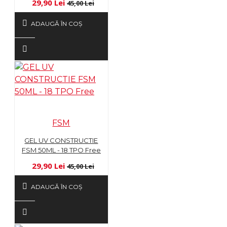
29,90 Lei
45,00 Lei
ADAUGĂ ÎN COŞ
FSM
GEL UV CONSTRUCTIE
FSM 50ML - 18 TPO Free
29,90 Lei
45,00 Lei
ADAUGĂ ÎN COŞ