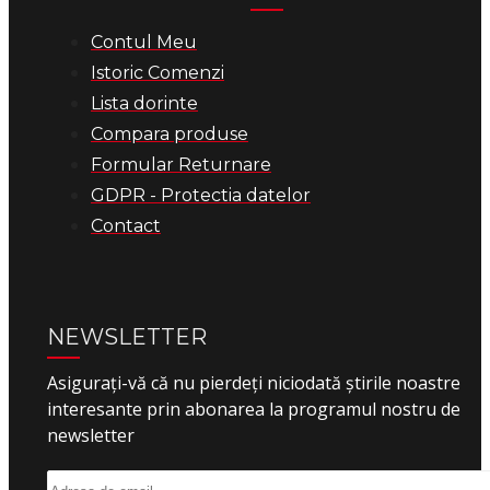
Contul Meu
Istoric Comenzi
Lista dorinte
Compara produse
Formular Returnare
GDPR - Protectia datelor
Contact
NEWSLETTER
Asigurați-vă că nu pierdeți niciodată știrile noastre
interesante prin abonarea la programul nostru de
newsletter