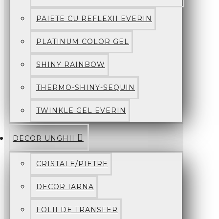
PAIETE CU REFLEXII EVERIN
PLATINUM COLOR GEL
SHINY RAINBOW
THERMO-SHINY-SEQUIN
TWINKLE GEL EVERIN
DECOR UNGHII
CRISTALE/PIETRE
DECOR IARNA
FOLII DE TRANSFER