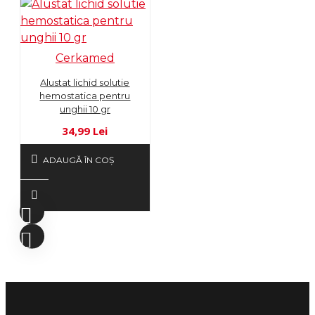
Cerkamed
Alustat lichid solutie
hemostatica pentru
unghii 10 gr
34,99 Lei
ADAUGĂ ÎN COŞ