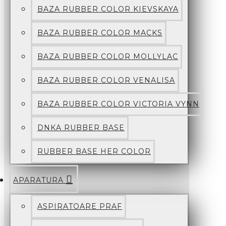
BAZA RUBBER COLOR KIEVSKAYA
BAZA RUBBER COLOR MACKS
BAZA RUBBER COLOR MOLLYLAC
BAZA RUBBER COLOR VENALISA
BAZA RUBBER COLOR VICTORIA VYNN
DNKA RUBBER BASE
RUBBER BASE HER COLOR
APARATURA
ASPIRATOARE PRAF