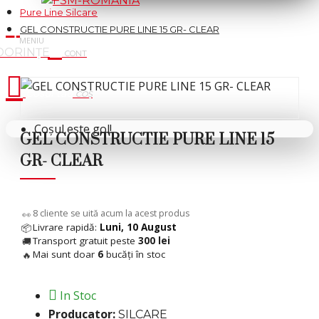
Pure Line Silcare
GEL CONSTRUCTIE PURE LINE 15 GR- CLEAR
Cosul tau
Coșul este gol!
GEL CONSTRUCTIE PURE LINE 15
GR- CLEAR
 %
11
cliente se uită acum la acest produs
👀
Livrare rapidă:
Luni, 10 August
📦
Transport gratuit peste
300 lei
🚚
Mai sunt doar
6
bucăți în stoc
🔥
In Stoc
Producator:
SILCARE