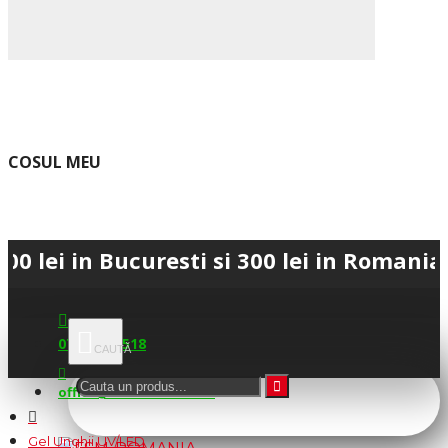
COSUL MEU
n Bucuresti si 300 lei in Romania • 💳 P
0745.677.518
office@fsm-romania.ro
Gel Unghii UV/LED