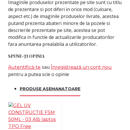
Imaginile produselor prezentate pe site sunt cu titlu
de prezentare si pot diferi in orice mod (culoare,
aspect etc.) de imaginile produselor livrate, acestea
putand prezenta abateri minore de la pozele si
descrierile prezentate pe site, acestea se pot
modifica in functie de actualizarile producatorilor
fara anuntarea prealabila a utilizatorilor.
SPUNE-ŢI OPINIA
sau
Autentifică-te
Înregistrează un cont nou
pentru a putea scie o opinie
PRODUSE ASEMANATOARE