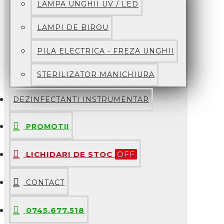
LAMPA UNGHII UV / LED
LAMPI DE BIROU
PILA ELECTRICA - FREZA UNGHII
STERILIZATOR MANICHIURA
DEZINFECTANTI INSTRUMENTAR
PROMOTII
LICHIDARI DE STOC
OFF
CONTACT
0745.677.518