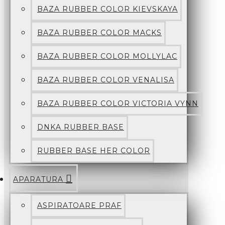
BAZA RUBBER COLOR KIEVSKAYA
BAZA RUBBER COLOR MACKS
BAZA RUBBER COLOR MOLLYLAC
BAZA RUBBER COLOR VENALISA
BAZA RUBBER COLOR VICTORIA VYNN
DNKA RUBBER BASE
RUBBER BASE HER COLOR
APARATURA
ASPIRATOARE PRAF