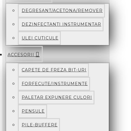
DEGRESANT/ACETONA/REMOVER
DEZINFECTANTI INSTRUMENTAR
ULEI CUTICULE
ACCESORII
CAPETE DE FREZA BIT-URI
FORFECUTE/INSTRUMENTE
PALETAR EXPUNERE CULORI
PENSULE
PILE-BUFFERE