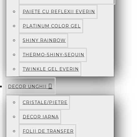
PAIETE CU REFLEXII EVERIN
PLATINUM COLOR GEL
SHINY RAINBOW
THERMO-SHINY-SEQUIN
TWINKLE GEL EVERIN
DECOR UNGHII
CRISTALE/PIETRE
DECOR IARNA
FOLII DE TRANSFER