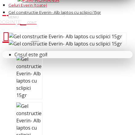
Geluri Everin (toate)
Gel constructie Everin- Alb laptos cu sclipici 15gr
Cosul tau
Coșul este gol!