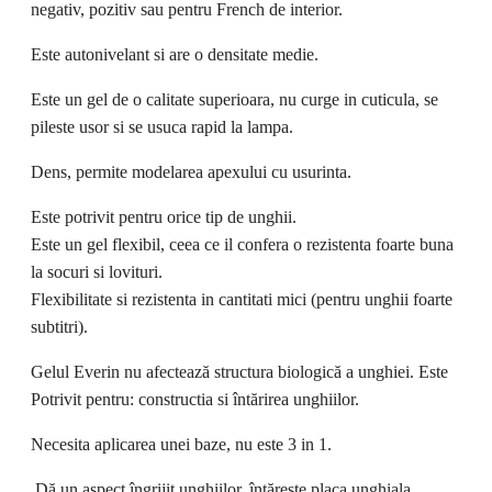
negativ, pozitiv sau pentru French de interior.
Este autonivelant si are o densitate medie.
Este un gel de o calitate superioara, nu curge in cuticula, se
pileste usor si se usuca rapid la lampa.
Dens, permite modelarea apexului cu usurinta.
Este potrivit pentru orice tip de unghii.
Este un gel flexibil, ceea ce il confera o rezistenta foarte buna
la socuri si lovituri.
Flexibilitate si rezistenta in cantitati mici (pentru unghii foarte
subtitri).
Gelul Everin nu afectează structura biologică a unghiei. Este
Potrivit pentru: constructia si întărirea unghiilor.
Necesita aplicarea unei baze, nu este 3 in 1.
Dă un aspect îngrijit unghiilor, întărește placa unghiala,