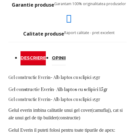
Garantam 100% originalitatea produselor
Garantie produse
Raport calitate - pret excelent
Calitate produse
DESCRIERE
OPINII
Gel constructie Everin- Alb laptos cu sclipici 15gr
Gel constructie Everin- Alb laptos cu sclipici 15gr
Gel constructie Everin- Alb laptos cu sclipici 15gr
Gelul everin imbina calitatile unui gel cover(camuflaj), cat si
ale unui gel de tip builder(constructie)
Gelul Everin il puteti folosi pentru toate tipurile de apex: