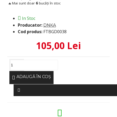
Mai sunt doar
6
bucăți în stoc
🔥
In Stoc
Producator:
DNKA
Cod produs:
FTBGD0038
105,00 Lei
ADAUGĂ ÎN COŞ