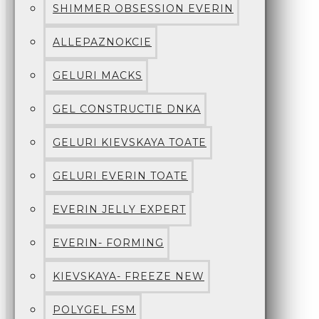
SHIMMER OBSESSION EVERIN
ALLEPAZNOKCIE
GELURI MACKS
GEL CONSTRUCTIE DNKA
GELURI KIEVSKAYA TOATE
GELURI EVERIN TOATE
EVERIN JELLY EXPERT
EVERIN- FORMING
KIEVSKAYA- FREEZE NEW
POLYGEL FSM