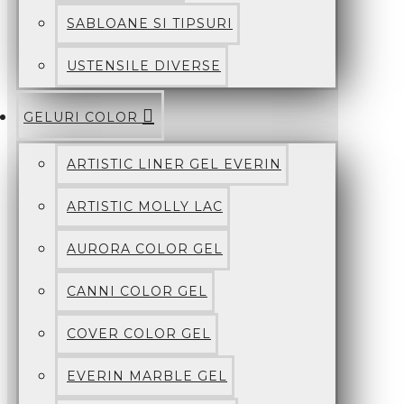
SABLOANE SI TIPSURI
USTENSILE DIVERSE
GELURI COLOR
ARTISTIC LINER GEL EVERIN
ARTISTIC MOLLY LAC
AURORA COLOR GEL
CANNI COLOR GEL
COVER COLOR GEL
EVERIN MARBLE GEL