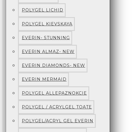
POLYGEL LICHID
POLYGEL KIEVSKAYA
EVERIN- STUNNING
EVERIN ALMAZ- NEW
EVERIN DIAMONDS- NEW
EVERIN MERMAID
POLYGEL ALLEPAZNOKCIE
POLYGEL / ACRYLGEL TOATE
POLYGEL/ACRYL GEL EVERIN