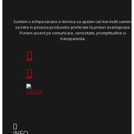
Suntem o echipa tanara si dornica sa ajutam cat mai multi oameni
sa intre in posesia produselor preferate la preturi avantajoase.
Punem accent pe comunicare, seriozitate, promptitudine si
transparenta.
INFO