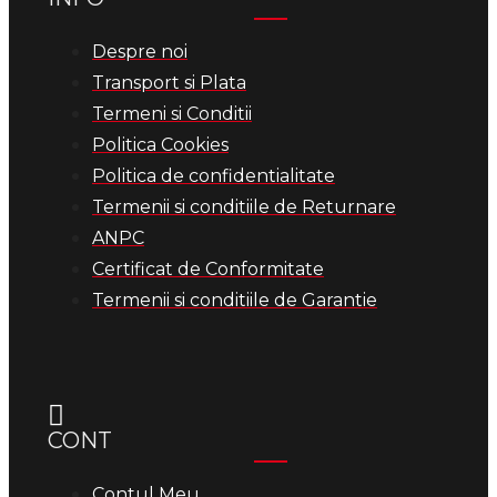
Despre noi
Transport si Plata
Termeni si Conditii
Politica Cookies
Politica de confidentialitate
Termenii si conditiile de Returnare
ANPC
Certificat de Conformitate
Termenii si conditiile de Garantie
CONT
Contul Meu