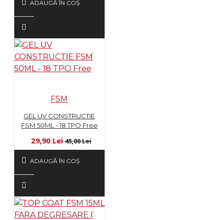
ADAUGĂ ÎN COŞ
FSM
GEL UV CONSTRUCTIE
FSM 50ML - 18 TPO Free
29,90 Lei
45,00 Lei
ADAUGĂ ÎN COŞ