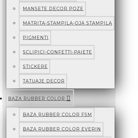
MANSETE DECOR POZE
MATRITA-STAMPILA-OJA STAMPILA
PIGMENTI
SCLIPICI-CONFETTI-PAIETE
STICKERE
TATUAJE DECOR
BAZA RUBBER COLOR
BAZA RUBBER COLOR FSM
BAZA RUBBER COLOR EVERIN