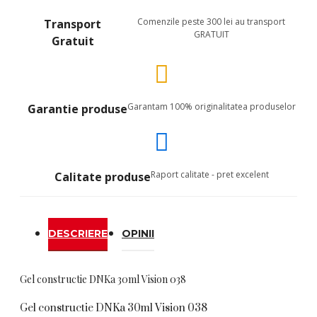
Comenzile peste 300 lei au transport
Transport
GRATUIT
Gratuit
Garantam 100% originalitatea produselor
Garantie produse
Raport calitate - pret excelent
Calitate produse
DESCRIERE
OPINII
Gel constructie DNKa 30ml Vision 038
Gel constructie DNKa 30ml Vision 038