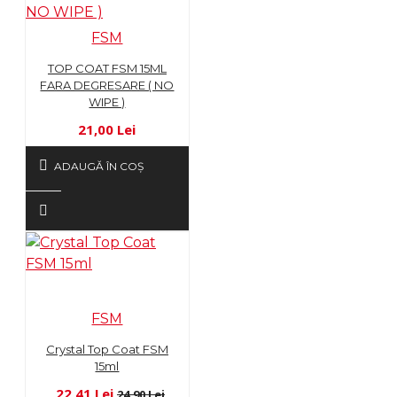
FSM
TOP COAT FSM 15ML
FARA DEGRESARE ( NO
WIPE )
21,00 Lei
ADAUGĂ ÎN COŞ
FSM
Crystal Top Coat FSM
15ml
22,41 Lei
24,90 Lei