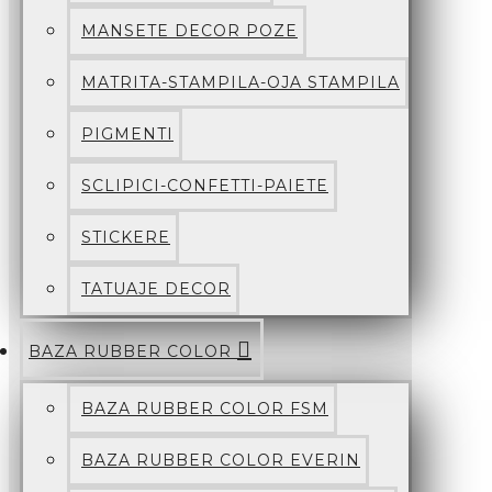
MANSETE DECOR POZE
MATRITA-STAMPILA-OJA STAMPILA
PIGMENTI
SCLIPICI-CONFETTI-PAIETE
STICKERE
TATUAJE DECOR
BAZA RUBBER COLOR
BAZA RUBBER COLOR FSM
BAZA RUBBER COLOR EVERIN