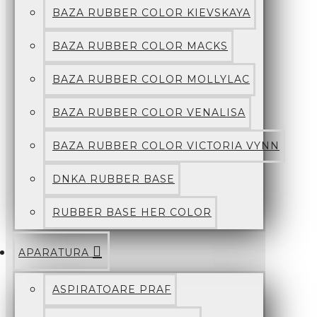
BAZA RUBBER COLOR KIEVSKAYA
BAZA RUBBER COLOR MACKS
BAZA RUBBER COLOR MOLLYLAC
BAZA RUBBER COLOR VENALISA
BAZA RUBBER COLOR VICTORIA VYNN
DNKA RUBBER BASE
RUBBER BASE HER COLOR
APARATURA
ASPIRATOARE PRAF