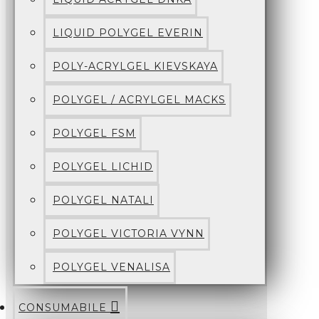
LIQUID POLYGEL EVERIN
POLY-ACRYLGEL KIEVSKAYA
POLYGEL / ACRYLGEL MACKS
POLYGEL FSM
POLYGEL LICHID
POLYGEL NATALI
POLYGEL VICTORIA VYNN
POLYGEL VENALISA
CONSUMABILE