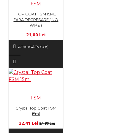
FSM
TOP COAT FSM 15ML
FARA DEGRESARE ( NO
WIPE )
21,00 Lei
ADAUGĂ ÎN COŞ
FSM
Crystal Top Coat FSM
15ml
22,41 Lei
24,90 Lei