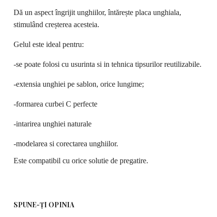
Dă un aspect îngrijit unghiilor, întărește placa unghiala,
stimulând creșterea acesteia.
Gelul este ideal pentru:
-se poate folosi cu usurinta si in tehnica tipsurilor reutilizabile.
-extensia unghiei pe sablon, orice lungime;
-formarea curbei C perfecte
-intarirea unghiei naturale
-modelarea si corectarea unghiilor.
Este compatibil cu orice solutie de pregatire.
SPUNE-ŢI OPINIA