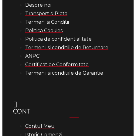
Despre noi
Transport si Plata
Termeni si Conditii
Politica Cookies
Politica de confidentialitate
Termenii si conditiile de Returnare
ANPC
Certificat de Conformitate
Termenii si conditiile de Garantie
CONT
Contul Meu
Istoric Comenzi