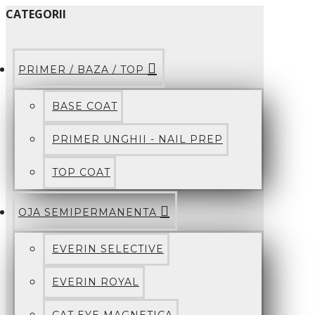
CATEGORII
PRIMER / BAZA / TOP
BASE COAT
PRIMER UNGHII - NAIL PREP
TOP COAT
OJA SEMIPERMANENTA
EVERIN SELECTIVE
EVERIN ROYAL