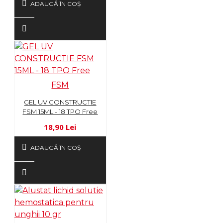
ADAUGĂ ÎN COŞ
FSM
GEL UV CONSTRUCTIE
FSM 15ML - 18 TPO Free
18,90 Lei
ADAUGĂ ÎN COŞ