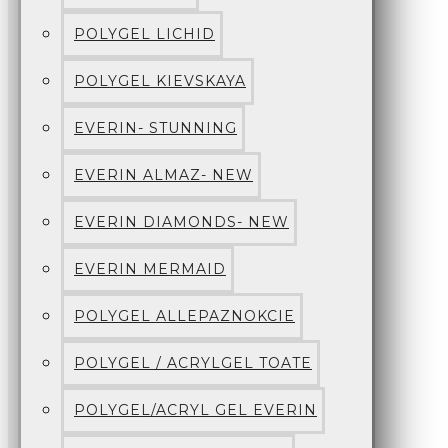
POLYGEL LICHID
POLYGEL KIEVSKAYA
EVERIN- STUNNING
EVERIN ALMAZ- NEW
EVERIN DIAMONDS- NEW
EVERIN MERMAID
POLYGEL ALLEPAZNOKCIE
POLYGEL / ACRYLGEL TOATE
POLYGEL/ACRYL GEL EVERIN