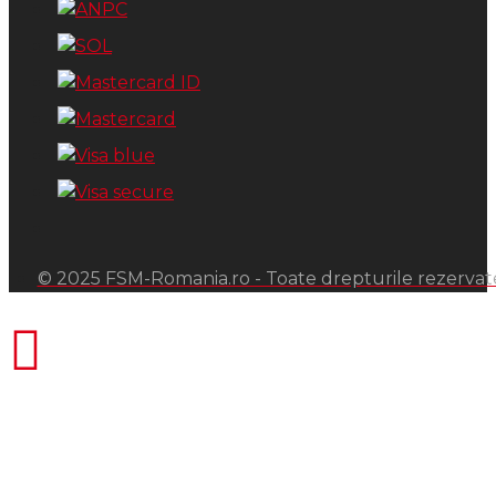
© 2025 FSM-Romania.ro - Toate drepturile rezervat