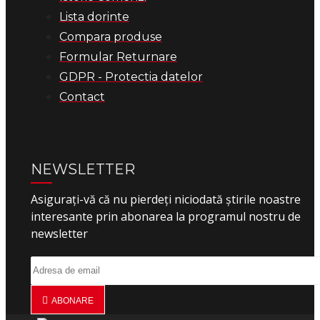
Lista dorinte
Compara produse
Formular Returnare
GDPR - Protectia datelor
Contact
NEWSLETTER
Asigurați-vă că nu pierdeți niciodată știrile noastre
interesante prin abonarea la programul nostru de
newsletter
ABONARE