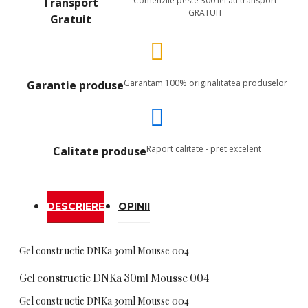
Comenzile peste 300 lei au transport
Transport
GRATUIT
Gratuit
Garantam 100% originalitatea produselor
Garantie produse
Raport calitate - pret excelent
Calitate produse
DESCRIERE
OPINII
Gel constructie DNKa 30ml Mousse 004
Gel constructie DNKa 30ml Mousse 004
Gel constructie DNKa 30ml Mousse 004