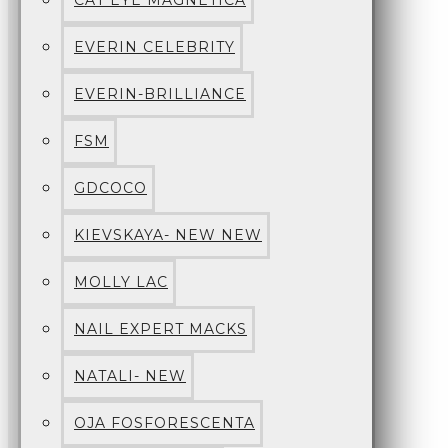
CAT EYE MAGNETICA
EVERIN CELEBRITY
EVERIN-BRILLIANCE
FSM
GDCOCO
KIEVSKAYA- NEW NEW
MOLLY LAC
NAIL EXPERT MACKS
NATALI- NEW
OJA FOSFORESCENTA