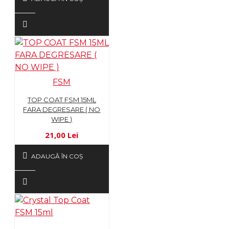
FSM
TOP COAT FSM 15ML
FARA DEGRESARE ( NO
WIPE )
21,00 Lei
ADAUGĂ ÎN COŞ