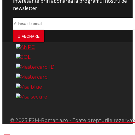
interesante prin abonarea la programul nostru de
newsletter
ABONARE
© 2025 FSM-Romania.ro - Toate drepturile rezervat