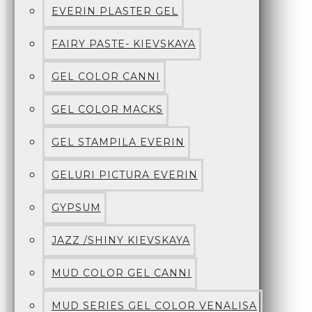
EVERIN PLASTER GEL
FAIRY PASTE- KIEVSKAYA
GEL COLOR CANNI
GEL COLOR MACKS
GEL STAMPILA EVERIN
GELURI PICTURA EVERIN
GYPSUM
JAZZ /SHINY KIEVSKAYA
MUD COLOR GEL CANNI
MUD SERIES GEL COLOR VENALISA