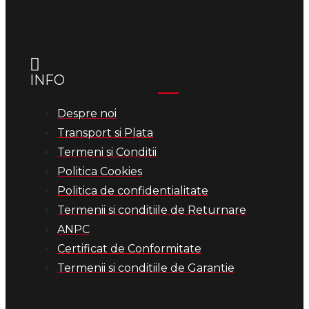
INFO
Despre noi
Transport si Plata
Termeni si Conditii
Politica Cookies
Politica de confidentialitate
Termenii si conditiile de Returnare
ANPC
Certificat de Conformitate
Termenii si conditiile de Garantie