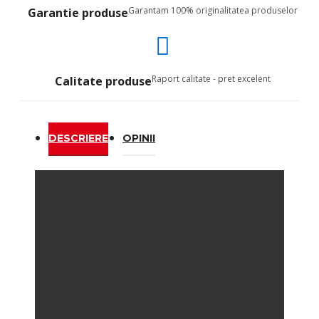
Garantam 100% originalitatea produselor
Garantie produse
Raport calitate - pret excelent
Calitate produse
DESCRIERE
OPINII