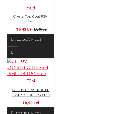
FSM
Crystal Top Coat FSM
15ml
19,42 Lei
24,90 Lei
ADAUGĂ ÎN COŞ
FSM
GEL UV CONSTRUCTIE
FSM 15ML - 18 TPO Free
18,90 Lei
ADAUGĂ ÎN COŞ