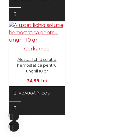
Cerkamed
Alustat lichid solutie
hemostatica pentru
unghii 10 gr
34,99 Lei
ADAUGĂ ÎN COŞ