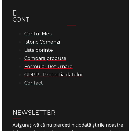
CONT
Contul Meu
Istoric Comenzi
Lista dorinte
Compara produse
Formular Returnare
GDPR - Protectia datelor
Contact
NEWSLETTER
Asigurați-vă că nu pierdeți niciodată știrile noastre