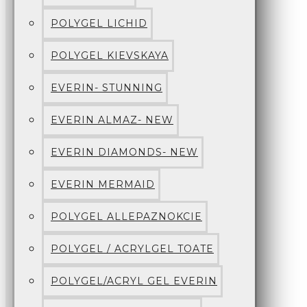
POLYGEL LICHID
POLYGEL KIEVSKAYA
EVERIN- STUNNING
EVERIN ALMAZ- NEW
EVERIN DIAMONDS- NEW
EVERIN MERMAID
POLYGEL ALLEPAZNOKCIE
POLYGEL / ACRYLGEL TOATE
POLYGEL/ACRYL GEL EVERIN