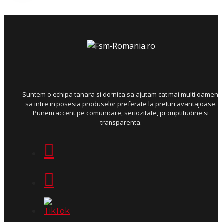
Suntem o echipa tanara si dornica sa ajutam cat mai multi oameni
sa intre in posesia produselor preferate la preturi avantajoase.
Punem accent pe comunicare, seriozitate, promptitudine si
transparenta.