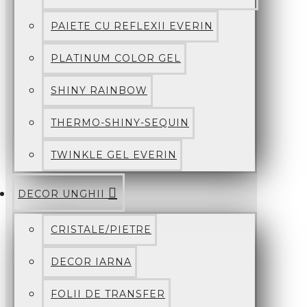
PAIETE CU REFLEXII EVERIN
PLATINUM COLOR GEL
SHINY RAINBOW
THERMO-SHINY-SEQUIN
TWINKLE GEL EVERIN
DECOR UNGHII
CRISTALE/PIETRE
DECOR IARNA
FOLII DE TRANSFER