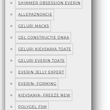
SHIMMER OBSESSION EVERIN
ALLEPAZNOKCIE
GELURI MACKS
GEL CONSTRUCTIE DNKA
GELURI KIEVSKAYA TOATE
GELURI EVERIN TOATE
EVERIN JELLY EXPERT
EVERIN- FORMING
KIEVSKAYA- FREEZE NEW
POLYGEL FSM