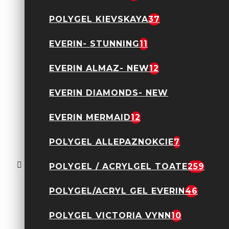
Gel constructie Everin
Autonivelant 15gr-
POLYGEL KIEVSKAYA
37
Easy Leveling 19 TPO
Free
49,90 Lei
EVERIN- STUNNING
11
EVERIN ALMAZ- NEW
12
EVERIN DIAMONDS- NEW
EVERIN MERMAID
12
Gel constructie Everin
POLYGEL ALLEPAZNOKCIE
7
Autonivelant 15gr-
Easy Leveling 20 TPO
Free
POLYGEL / ACRYLGEL TOATE
259
49,90 Lei
POLYGEL/ACRYL GEL EVERIN
46
POLYGEL VICTORIA VYNN
10