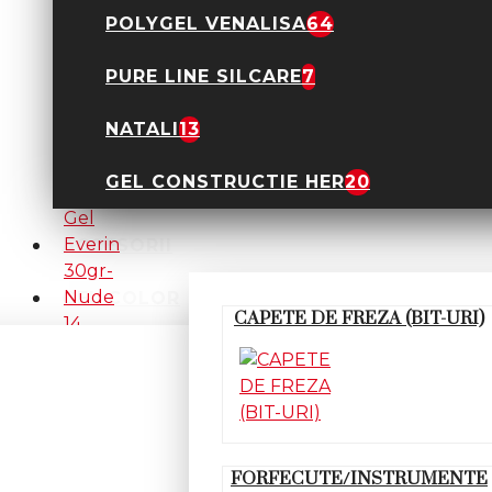
POLYGEL VENALISA
64
PURE LINE SILCARE
7
Acryl Gel Everin 30gr-
NATALI
13
Nude 12
89,90 Lei
GEL CONSTRUCTIE HER
20
ACCESORII
GEL COLOR
CAPETE DE FREZA (BIT-URI)
Acryl Gel Everin 30gr-
Nude 14
89,90 Lei
FORFECUTE/INSTRUMENTE