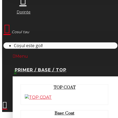
Dorinte
Cosul tau
Coșul este gol!
Menu
PRIMER / BASE / TOP
0745.677.518
TOP COAT
office@fsm-romania.ro
Base Coat