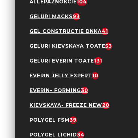
ALLEPAZNOKCIE
104
GELURI MACKS
93
GEL CONSTRUCTIE DNKA
41
GELURI KIEVSKAYA TOATE
53
Gel constructie Everin
GELURI EVERIN TOATE
131
Autonivelant 15gr-
Easy Leveling 18 TPO
Free
EVERIN JELLY EXPERT
10
49,90 Lei
EVERIN- FORMING
30
KIEVSKAYA- FREEZE NEW
20
POLYGEL FSM
39
POLYGEL LICHID
34