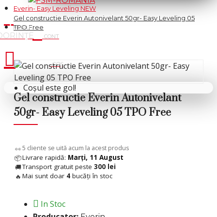
Everin- Easy Leveling NEW
Gel constructie Everin Autonivelant 50gr- Easy Leveling 05
TPO Free
Cosul tau
Coșul este gol!
Gel constructie Everin Autonivelant
50gr- Easy Leveling 05 TPO Free
5
cliente se uită acum la acest produs
👀
Livrare rapidă:
Marți, 11 August
📦
Transport gratuit peste
300 lei
🚚
Mai sunt doar
4
bucăți în stoc
🔥
In Stoc
Producator:
Everin