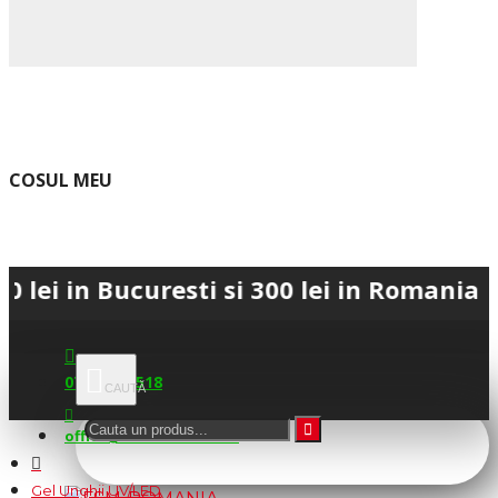
COSUL MEU
 in Bucuresti si 300 lei in Romania • 💳
0745.677.518
office@fsm-romania.ro
Gel Unghii UV/LED