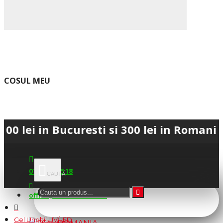
COSUL MEU
n Bucuresti si 300 lei in Romania • 💳 P
0745.677.518
office@fsm-romania.ro
Gel Unghii UV/LED