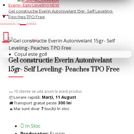
Everin- Easy Leveling NEW
Gel constructie Everin Autonivelant 15gr- Self Leveling-
Peaches TPO Free
Cosul tau
Coșul este gol!
Gel constructie Everin Autonivelant
15gr- Self Leveling- Peaches TPO Free
7
cliente se uită acum la acest produs
👀
Livrare rapidă:
Marți, 11 August
📦
Transport gratuit peste
300 lei
🚚
Mai sunt doar
7
bucăți în stoc
🔥
In Stoc
Producator:
Everin