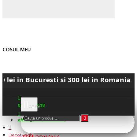
COSUL MEU
 Bucuresti si 300 lei in Romania • 💳 Pl
0745.677.518
office@fsm-romania.ro
Decor unghii