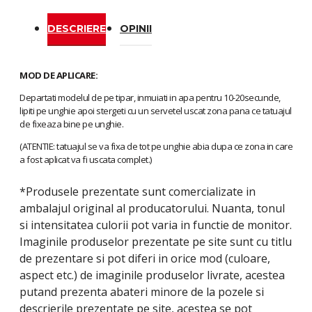
DESCRIERE
OPINII
MOD DE APLICARE:
Departati modelul de pe tipar, inmuiati in apa pentru 10-20secunde,
lipiti pe unghie apoi stergeti cu un servetel uscat zona pana ce tatuajul
de fixeaza bine pe unghie.
(ATENTIE: tatuajul se va fixa de tot pe unghie abia dupa ce zona in care
a fost aplicat va fi uscata complet.)
*Produsele prezentate sunt comercializate in
ambalajul original al producatorului. Nuanta, tonul
si intensitatea culorii pot varia in functie de monitor.
Imaginile produselor prezentate pe site sunt cu titlu
de prezentare si pot diferi in orice mod (culoare,
aspect etc.) de imaginile produselor livrate, acestea
putand prezenta abateri minore de la pozele si
descrierile prezentate pe site, acestea se pot