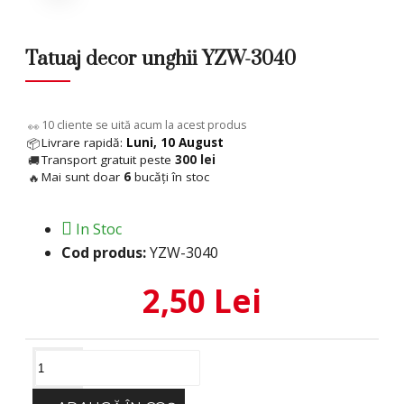
Tatuaj decor unghii YZW-3040
11
cliente se uită acum la acest produs
👀
Livrare rapidă:
Luni, 10 August
📦
Transport gratuit peste
300 lei
🚚
Mai sunt doar
6
bucăți în stoc
🔥
In Stoc
Cod produs:
YZW-3040
2,50 Lei