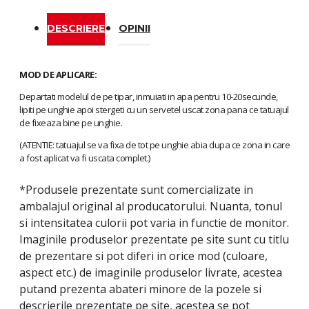
DESCRIERE
OPINII
MOD DE APLICARE:
Departati modelul de pe tipar, inmuiati in apa pentru 10-20secunde,
lipiti pe unghie apoi stergeti cu un servetel uscat zona pana ce tatuajul
de fixeaza bine pe unghie.
(ATENTIE: tatuajul se va fixa de tot pe unghie abia dupa ce zona in care
a fost aplicat va fi uscata complet.)
*Produsele prezentate sunt comercializate in
ambalajul original al producatorului. Nuanta, tonul
si intensitatea culorii pot varia in functie de monitor.
Imaginile produselor prezentate pe site sunt cu titlu
de prezentare si pot diferi in orice mod (culoare,
aspect etc.) de imaginile produselor livrate, acestea
putand prezenta abateri minore de la pozele si
descrierile prezentate pe site, acestea se pot