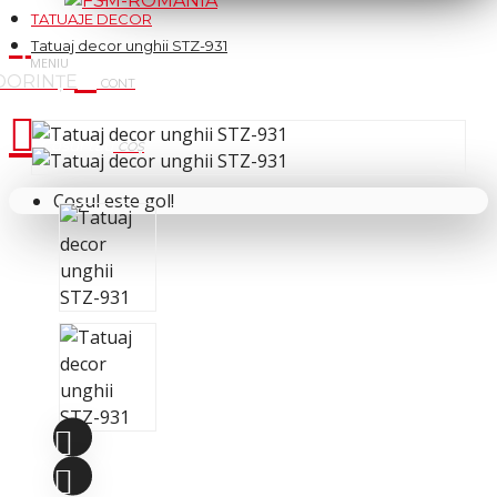
TATUAJE DECOR
Tatuaj decor unghii STZ-931
Cosul tau
Coșul este gol!