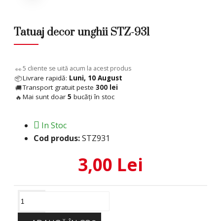
Tatuaj decor unghii STZ-931
6
cliente se uită acum la acest produs
👀
Livrare rapidă:
Luni, 10 August
📦
Transport gratuit peste
300 lei
🚚
Mai sunt doar
5
bucăți în stoc
🔥
In Stoc
Cod produs:
STZ931
3,00 Lei