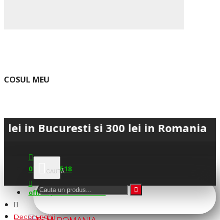
COSUL MEU
Bucuresti si 300 lei in Romania • 💳 Pla
0745.677.518
office@fsm-romania.ro
Decor unghii