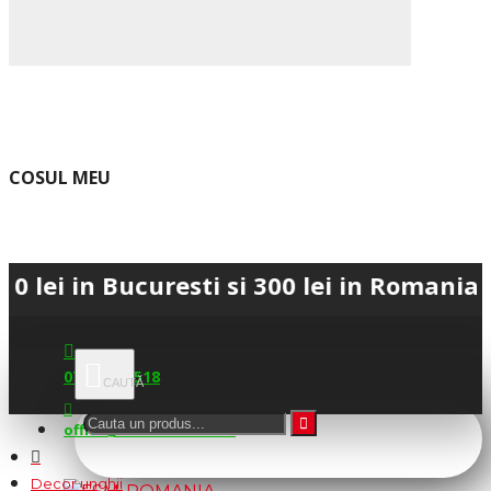
COSUL MEU
 Bucuresti si 300 lei in Romania • 💳 Pl
0745.677.518
office@fsm-romania.ro
Decor unghii