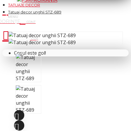
TATUAJE DECOR
Tatuaj decor unghii STZ-689
Cosul tau
Coșul este gol!