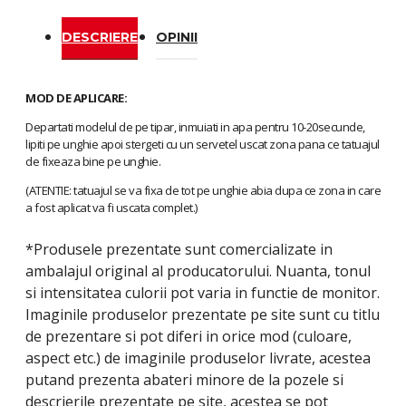
DESCRIERE
OPINII
MOD DE APLICARE:
Departati modelul de pe tipar, inmuiati in apa pentru 10-20secunde,
lipiti pe unghie apoi stergeti cu un servetel uscat zona pana ce tatuajul
de fixeaza bine pe unghie.
(ATENTIE: tatuajul se va fixa de tot pe unghie abia dupa ce zona in care
a fost aplicat va fi uscata complet.)
*Produsele prezentate sunt comercializate in
ambalajul original al producatorului. Nuanta, tonul
si intensitatea culorii pot varia in functie de monitor.
Imaginile produselor prezentate pe site sunt cu titlu
de prezentare si pot diferi in orice mod (culoare,
aspect etc.) de imaginile produselor livrate, acestea
putand prezenta abateri minore de la pozele si
descrierile prezentate pe site, acestea se pot