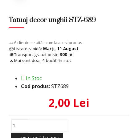
Tatuaj decor unghii STZ-689
11
cliente se uită acum la acest produs
👀
Livrare rapidă:
Marți, 11 August
📦
Transport gratuit peste
300 lei
🚚
Mai sunt doar
4
bucăți în stoc
🔥
In Stoc
Cod produs:
STZ689
2,00 Lei