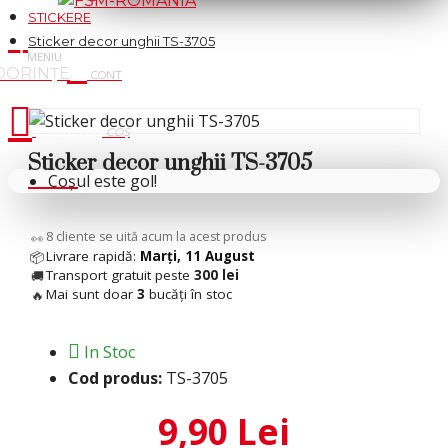
STICKERE
Sticker decor unghii TS-3705
Cosul tau
Sticker decor unghii TS-3705
Coșul este gol!
8
cliente se uită acum la acest produs
👀
Livrare rapidă:
Marți, 11 August
📦
Transport gratuit peste
300 lei
🚚
Mai sunt doar
3
bucăți în stoc
🔥
In Stoc
Cod produs:
TS-3705
9,90 Lei