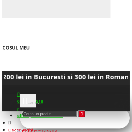
COSUL MEU
 in Bucuresti si 300 lei in Romania • 💳
0745.677.518
office@fsm-romania.ro
Decor unghii