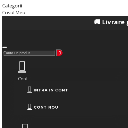
Categorii
Cosul Meu
🚚 Livrare gratuită l
Cont
INTRA IN CONT
CONT NOU