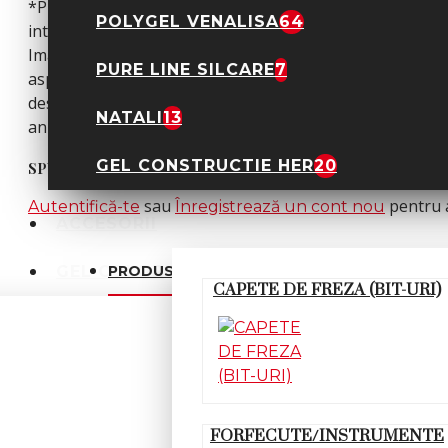
*Produsele prezentate sunt comercializate in ambalajul o
POLYGEL VENALISA
64
intensitatea culorii pot varia in functie de monitor.
Imaginile produselor prezentate pe site sunt cu titlu de 
PURE LINE SILCARE
7
aspect etc.) de imaginile produselor livrate, acestea put
descrierile prezentate pe site, acestea se pot modifica in
NATALI
13
anuntarea prealabila a utilizatorilor.
GEL CONSTRUCTIE HER
20
SPUNE-ŢI OPINIA
sau
pentru a
Autentifică-te
Înregistrează un cont nou
ACCESORII
PRODUSE ASEMANATOARE
GEL COLOR
CAPETE DE FREZA (BIT-URI)
FSM
FORFECUTE/INSTRUMENTE
GEL UV CONSTRUCTIE FSM