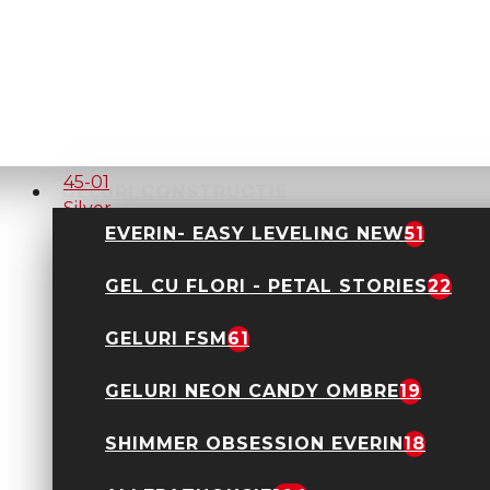
Sticker decor unghii
45-01 Gold
9,90 Lei
GELURI CONSTRUCTIE
EVERIN- EASY LEVELING NEW
51
Sticker decor unghii
45-01 Silver
9,90 Lei
GEL CU FLORI - PETAL STORIES
22
GELURI FSM
61
GELURI NEON CANDY OMBRE
19
SHIMMER OBSESSION EVERIN
18
Sticker Decor Unghii
5D M-061