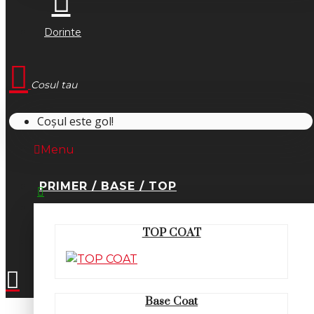
Dorinte
Cosul tau
Coșul este gol!
Menu
PRIMER / BASE / TOP
0745.677.518
TOP COAT
office@fsm-romania.ro
Base Coat