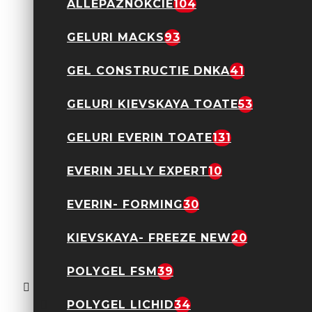
ALLEPAZNOKCIE
104
9,90 Lei
GELURI MACKS
93
GEL CONSTRUCTIE DNKA
41
Sticker Decor Unghii
GELURI KIEVSKAYA TOATE
53
97NP
8,90 Lei
GELURI EVERIN TOATE
131
EVERIN JELLY EXPERT
10
EVERIN- FORMING
30
KIEVSKAYA- FREEZE NEW
20
POLYGEL FSM
39
Sticker Decor Unghii
French Color SD-1924
7,90 Lei
POLYGEL LICHID
34