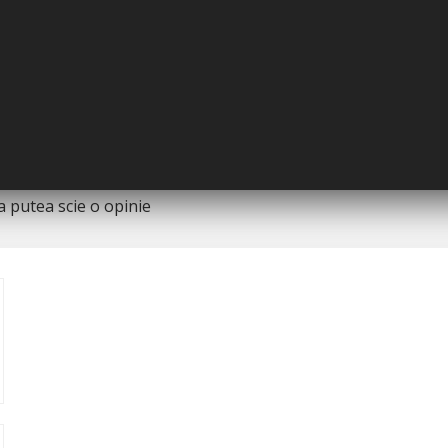
riginal al producatorului. Nuanta, tonul si
prezentare si pot diferi in orice mod (culoare,
and prezenta abateri minore de la pozele si
 functie de actualizarile producatorilor fara
 putea scie o opinie