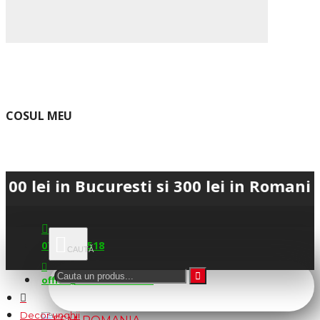
COSUL MEU
in Bucuresti si 300 lei in Romania • 💳 
0745.677.518
office@fsm-romania.ro
Decor unghii