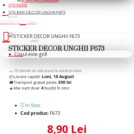
STICKERE
STICKER DECOR UNGHII F673
Cosul tau
STICKER DECOR UNGHII F673
Coșul este gol!
9
cliente se uită acum la acest produs
👀
Livrare rapidă:
Luni, 10 August
📦
Transport gratuit peste
300 lei
🚚
Mai sunt doar
4
bucăți în stoc
🔥
In Stoc
Cod produs:
F673
8,90 Lei