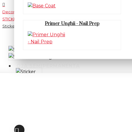
Decor unghii
STICKERE
Primer Unghii - Nail Prep
Sticker decor unghii BN820
OJA SEMIPERMANENTA