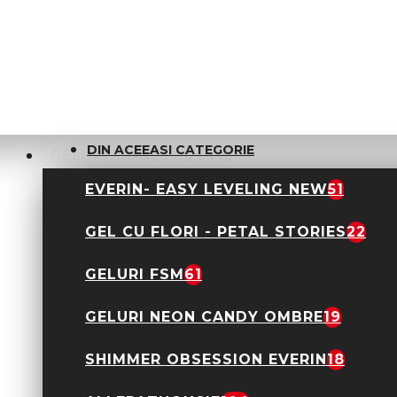
ADAUGĂ ÎN COŞ
ADAUGĂ IN WISHLIST
DIN ACEEASI CATEGORIE
GELURI CONSTRUCTIE
EVERIN- EASY LEVELING NEW
51
GEL CU FLORI - PETAL STORIES
22
GELURI FSM
61
GELURI NEON CANDY OMBRE
19
Sticker decor unghii
45-01 Gold
9,90 Lei
SHIMMER OBSESSION EVERIN
18