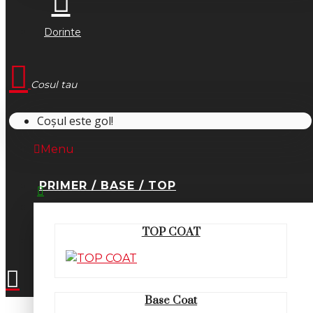
Dorinte
Cosul tau
Coșul este gol!
Menu
PRIMER / BASE / TOP
0745.677.518
TOP COAT
office@fsm-romania.ro
Base Coat