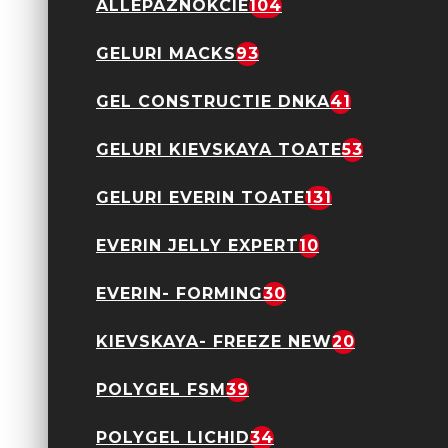
ALLEPAZNOKCIE
104
GELURI MACKS
93
GEL CONSTRUCTIE DNKA
41
Sticker decor unghii
45-01 Silver
GELURI KIEVSKAYA TOATE
53
9,90 Lei
GELURI EVERIN TOATE
131
EVERIN JELLY EXPERT
10
EVERIN- FORMING
30
Sticker Decor Unghii
5D M-061
KIEVSKAYA- FREEZE NEW
20
9,90 Lei
POLYGEL FSM
39
POLYGEL LICHID
34